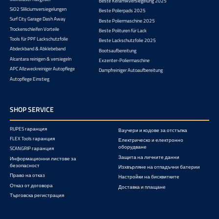
Beste Keramikversiegelung 2025
SiO2 Sliliciumversiegelungen
Beste Polierpads 2025
Surf City Garage Dash Away
Beste Poliermaschine 2025
Trockenschleifen Vorteile
Beste Polituren für Lack
Tools für PPF Lackschutzfolie
Beste Lackschutzfolie 2025
Abdeckband & Abklebeband
Bootsaufbereitung
Alcantara reinigen & versiegeln
Exzenter-Poliermaschine
APC Allzweckreiniger Autopflege
Dampfreiniger Autoaufbereitung
Autopflege Einstieg
SHOP SERVICE
RUPES гаранция
Ваучери и кодове за отстъпка
FLEX Tools гаранция
Електрическо и електронно
оборудване
SCANGRIP гаранция
Защита на личните данни
Информационни листове за
безопасност
Изхвърляне на отпадъчни батерии
Право на отказ
Настройки на бисквитките
Отказ от договора
Доставка и плащане
Търговска регистрация