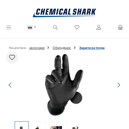
Преминете към основното съдържание
Имате 0 артикули от списъ
You are here:
аксесоари
Оборудване
Защита на труда
Пропуснете галерия с изображения