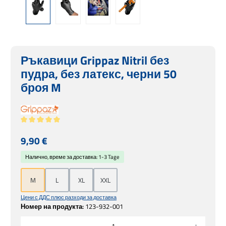
Ръкавици Grippaz Nitril без
пудра, без латекс, черни 50
броя M
Средна оценка за 5 от 5 звезди
Редовна цена:
9,90 €
Налично, време за доставка: 1-3 Tage
M
L
XL
XXL
Цени с ДДС плюс разходи за доставка
Номер на продукта:
123-932-001
Количество на продукта: Въведете желаната сума или използвайте бутоните, за 