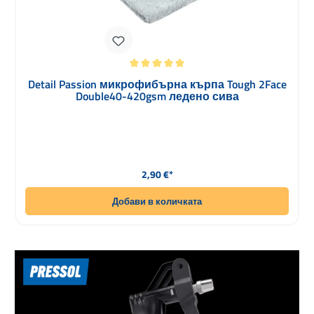
Средна оценка за 5 от 5 звезди
Detail Passion микрофибърна кърпа Tough 2Face
Double40-420gsm ледено сива
Редовна цена:
2,90 €*
Добави в количката