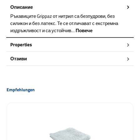
Описание
Ръкавиците Grippaz от нитрил са безпудрови, без
силикон и без латекс. Те се отличават с екстремна
издръжливост и са устойчив…
Повече
Properties
Отзиви
Пропуснете продуктовата галерия
Empfehlungen