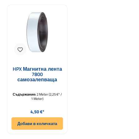
HPX Магнитна лента
7800
самозалепваща
25мм x 2м
Съдържание:
2 Meter
(2,25 €* /
1 Meter)
Редовна цена:
4,50 €*
Добави в количката