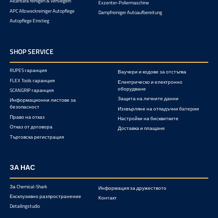
Alcantara reinigen & versiegeln
Exzenter-Poliermaschine
APC Allzweckreiniger Autopflege
Dampfreiniger Autoaufbereitung
Autopflege Einstieg
SHOP SERVICE
RUPES гаранция
Ваучери и кодове за отстъпка
FLEX Tools гаранция
Електрическо и електронно
оборудване
SCANGRIP гаранция
Защита на личните данни
Информационни листове за
безопасност
Изхвърляне на отпадъчни батерии
Право на отказ
Настройки на бисквитките
Отказ от договора
Доставка и плащане
Търговска регистрация
ЗА НАС
За Chemical-Shark
Информация за дружеството
Ексклузивно разпространение
Контакт
Detailingstudio