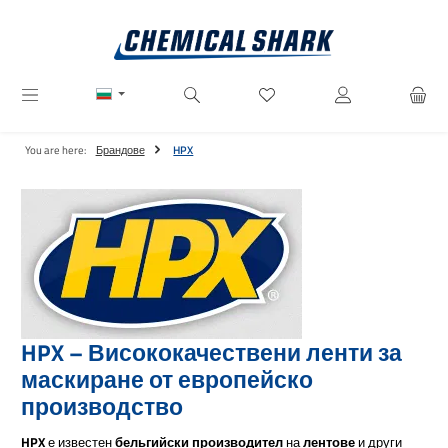
Преминете към основното съдържание
Имате 0 артикули от списъ
You are here:
Брандове
HPX
HPX – Висококачествени ленти за
маскиране от европейско
производство
HPX
е известен
бельгийски производител
на
лентове
и други