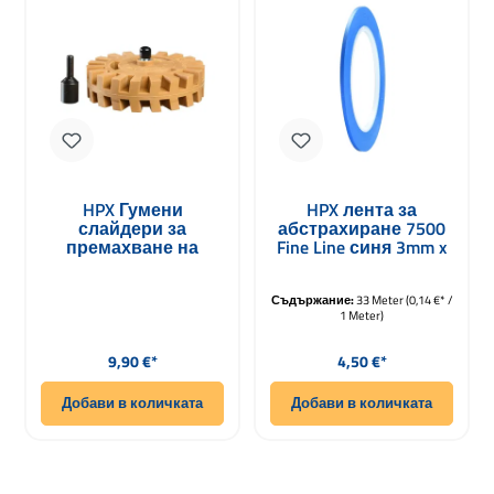
HPX Гумени
HPX лента за
слайдери за
абстрахиране 7500
премахване на
Fine Line синя 3mm x
ленти и рисунки
33m
100мм
Съдържание:
33 Meter
(0,14 €* /
1 Meter)
Редовна цена:
Редовна цена:
9,90 €*
4,50 €*
Добави в количката
Добави в количката