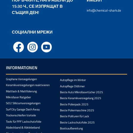
15:30 Ч., СЕ ИЗПРАЩАТ В
info@chemical-shark.de
СЪЩИЯ ДЕН!
СОЦИАЛНИ МРЕЖИ
Facebook
Instagram
YouTube
INFORMATIONEN
Graphene Versiegelungen
Autopflege im Winter
Keramikversiegelungen reaktivieren
Autopflege Oldtimer
Mattlack & Mattfolierung
Beste Auto Mikrofasertücher 2025
Mikrofaser Ratgeber
Beste Keramikversiegelung 2025
SiO2 Sliliciumversiegelungen
Beste Polierpads 2025
Surf City Garage Dash Away
Beste Poliermaschine 2025
Trockenschleifen Vorteile
Beste Polituren für Lack
Tools für PPF Lackschutzfolie
Beste Lackschutzfolie 2025
Abdeckband & Abklebeband
Bootsaufbereitung