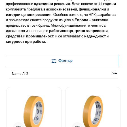
професионални
адхезивни решения
. Вече повече от
25 години
компанията предлага
висококачествени
,
функционални
и
изгодни ценови решения
. Особено важно е, че HPX разработва
и произвежда своите продукти изцяло в
Европа
– уникално
предимство в този бранш. Многофункционалните ленти са
идеални за използване в
работилница
,
грижа за превозни
средства
и
промишленост
, и се отличават с
надеждност
и
сигурност при работа
.
Филтър