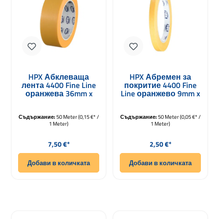
HPX Абклеваща
HPX Абремен за
лента 4400 Fine Line
покритие 4400 Fine
оранжева 36mm x
Line оранжево 9mm x
50m
25m
Съдържание:
50 Meter
(0,15 €* /
Съдържание:
50 Meter
(0,05 €* /
1 Meter)
1 Meter)
Редовна цена:
Редовна цена:
7,50 €*
2,50 €*
Добави в количката
Добави в количката