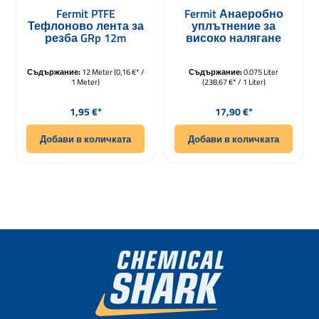
Средна оценка за 4.8 от 5 звезди
Fermit PTFE
Fermit Анаеробно
Тефлоново лента за
уплътнение за
резба GRp 12m
високо налягане
75ml
Съдържание:
12 Meter
(0,16 €* /
Съдържание:
0.075 Liter
1 Meter)
(238,67 €* / 1 Liter)
Редовна цена:
Редовна цена:
1,95 €*
17,90 €*
Добави в количката
Добави в количката