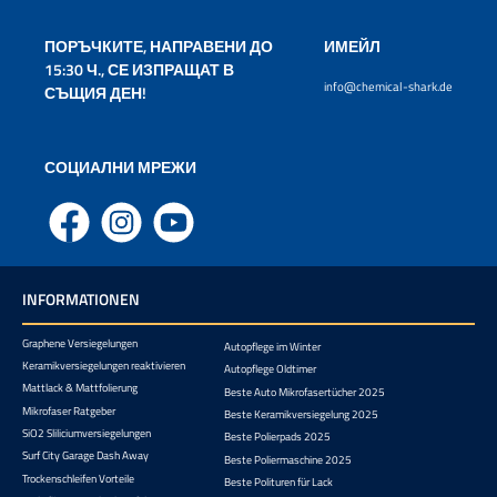
ПОРЪЧКИТЕ, НАПРАВЕНИ ДО
ИМЕЙЛ
15:30 Ч., СЕ ИЗПРАЩАТ В
info@chemical-shark.de
СЪЩИЯ ДЕН!
СОЦИАЛНИ МРЕЖИ
Facebook
Instagram
YouTube
INFORMATIONEN
Graphene Versiegelungen
Autopflege im Winter
Keramikversiegelungen reaktivieren
Autopflege Oldtimer
Mattlack & Mattfolierung
Beste Auto Mikrofasertücher 2025
Mikrofaser Ratgeber
Beste Keramikversiegelung 2025
SiO2 Sliliciumversiegelungen
Beste Polierpads 2025
Surf City Garage Dash Away
Beste Poliermaschine 2025
Trockenschleifen Vorteile
Beste Polituren für Lack