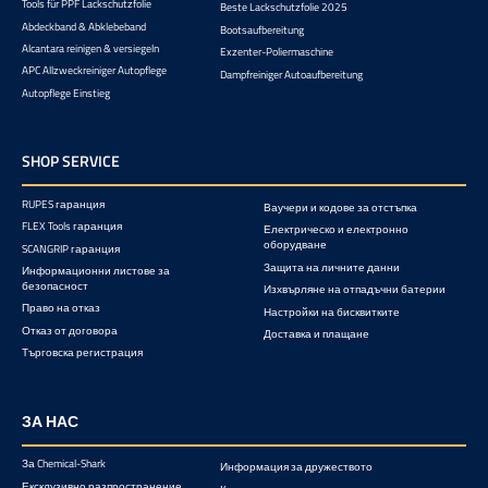
Tools für PPF Lackschutzfolie
Beste Lackschutzfolie 2025
Abdeckband & Abklebeband
Bootsaufbereitung
Alcantara reinigen & versiegeln
Exzenter-Poliermaschine
APC Allzweckreiniger Autopflege
Dampfreiniger Autoaufbereitung
Autopflege Einstieg
SHOP SERVICE
RUPES гаранция
Ваучери и кодове за отстъпка
FLEX Tools гаранция
Електрическо и електронно
оборудване
SCANGRIP гаранция
Защита на личните данни
Информационни листове за
безопасност
Изхвърляне на отпадъчни батерии
Право на отказ
Настройки на бисквитките
Отказ от договора
Доставка и плащане
Търговска регистрация
ЗА НАС
За Chemical-Shark
Информация за дружеството
Ексклузивно разпространение