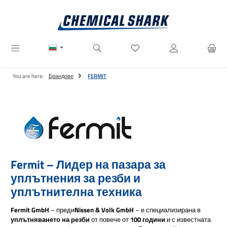
Преминете към основното съдържание
Имате 0 артикули от списъ
You are here:
Брандове
FERMIT
Fermit – Лидер на пазара за
уплътнения за резби и
уплътнителна техника
Fermit GmbH
– преди
Nissen & Volk GmbH
– е специализирана в
уплътняването на резби
от повече от
100 години
и с известната