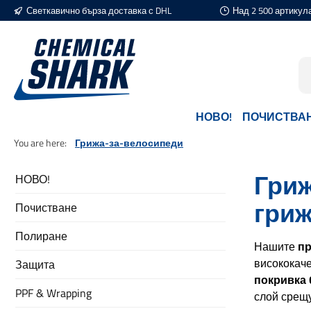
Светкавично бърза доставка с DHL
Над 2 500 артикул
еминете към основното съдържание
Преминете към търсенето
Преминете към основната навигация
НОВО!
ПОЧИСТВА
You are here:
Грижа-за-велосипеди
Гриж
НОВО!
гриж
Почистване
Полиране
Нашите
пр
висококач
Защита
покривка G
PPF & Wrapping
слой срещу