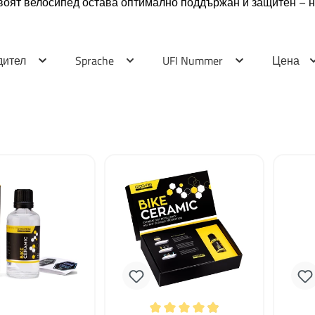
воят велосипед остава оптимално поддържан и защитен – н
дител
Sprache
UFI Nummer
Цена