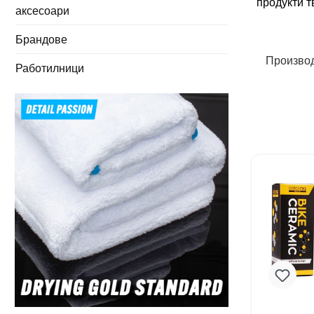
продукти т
аксесоари
Брандове
Произво
Работилници