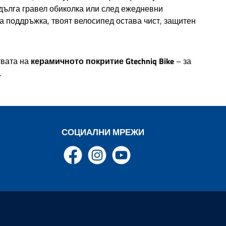
 дълга гравел обиколка или след ежедневни
Clean и почистващия
парат за веригата
а поддръжка, твоят велосипед остава чист, защитен
ivetrain Degreaser.
твата на
керамичното покритие Gtechniq Bike
– за
.
СОЦИАЛНИ МРЕЖИ
Facebook
Instagram
YouTube