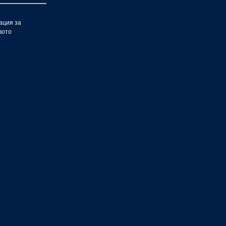
ция за
вото