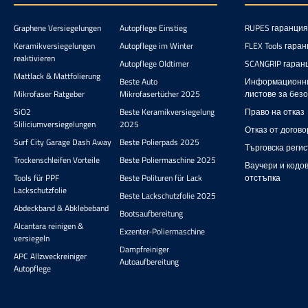
бърза, е
гланцови
– след
защи
пред
Graphene Versiegelungen
Autopflege Einstieg
RUPES гаранция
Незав
обикол
Keramikversiegelungen
Autopflege im Winter
FLEX Tools гара
състезат
повърхно
reaktivieren
гравел 
по-ма
Autopflege Oldtimer
SCANGRIP гаран
електрич
Керами
Mattlack & Mattfolierung
Beste Auto
Информационн
– покрит
н
Mikrofaser Ratgeber
Mikrofasertücher 2025
листове за без
дългот
повърхно
лесна
на боят
SiO2
Beste Keramikversiegelung
Право на отказ
впечат
Това п
Sliliciumversiegelungen
2025
Отказ от догово
мръсотия
Surf City Garage Dash Away
Beste Polierpads 2025
Търговска реги
остатъц
Trockenschleifen Vorteile
Beste Poliermaschine 2025
залепва
Ваучери и кодов
се отстр
Tools für PPF
Beste Polituren für Lack
отстъпка
при и
Lackschutzfolie
Beste Lackschutzfolie 2025
изплаква
Abdeckband & Abklebeband
ефект е 
Bootsaufbereitung
за е
Alcantara reinigen &
Exzenter-Poliermaschine
велоси
versiegeln
каран
Dampfreiniger
APC Allzweckreiniger
пъти
Autoaufbereitung
Autopflege
повърх
водоотб
Веднага