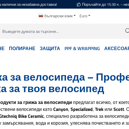
а налични за незабавна доставка!
Поръчайте до 15:30 ч. – н
български език
Euro
НЕ
ПОЛИРАНЕ
ЗАЩИТА
PPF & WRAPPING
АКСЕСОА
а за велосипеда – Проф
а за твоя велосипед
одукти за грижа за велосипеди
предлагат всичко, от коет
ествени велосипеди като
Canyon
,
Specialized
,
Trek
или
Scott
. 
techniq Bike Ceramic
, специално разработена за велосипед
 замърсявания, вода и корозия, улеснява почистването и 