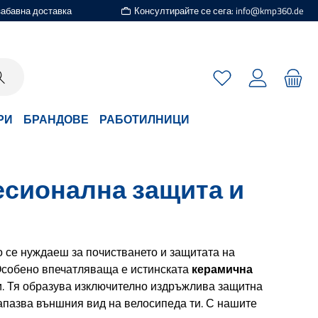
езабавна доставка
Консултирайте се сега: info@kmp360.de
Имате 0 артикули
РИ
БРАНДОВЕ
РАБОТИЛНИЦИ
есионална защита и
о се нуждаеш за почистването и защитата на
Особено впечатляваща е истинската
керамична
и. Тя образува изключително издръжлива защитна
запазва външния вид на велосипеда ти. С нашите