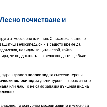
бави в количката
сти, което я прави
опасна за употреба
ърху рамката на
велосипеда.
 Лесно почистване и
одарение на меките
инки, драскотини и
наранявания са
ючени. Подходяща е
за почистване на
 други атмосферни влияния. С висококачествено
ижващи части като
ащитиш велосипедa си и в същото време да
та и превключвател.
здръжлив, невидим защитен слой, който
истваща Четка за
лосипед, EBike и
тира, че поддръжката на велосипеда ти ще бъде
edelec от серията
niq Bike Gtechniq
Detailing Brush е част
от комплект за
, здрав
гравел велосипед
за смесени терени,
ръжка и запазване
ически велосипед
за дълги турове – керамичното
стойността на
сококачественото
мана
или
лак
. То не само запазва външния вид на
ртно велосипедно
влияния.
оборудване.
оръчително е да се
зползва заедно с
нанасяне, то осигурява месеци защита и улеснява
истващия препарат