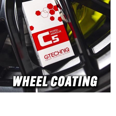
minimale
afneemt. Ook blijft de celstructuur
aseerd op
intact voor optimale koeling en
tige Heavy
minimaliseert samendrukking. Detail
3D Car Care
Passion combineert deze
ne Hybrid,
eigenschappen met hun ervaring in
extra
extreem agressieve Heavy Cut polish
jstschuim
zoals 3D Car Care 510 en de veelzijdige
ator wit -
3D One Hybrid om een unieke
 diepe
schuimsamenstelling te maken. DP Pro
ator oranje
Therminator white - Super Heavy Cut
p, All in
voor zware lakdefecten DP Pro
stenDP Pro
Therminator orange - Medium Cut
dium Polish
voor One Step, All in One en medium
beurten en
polishes DP Pro Therminator maroon -
 zwart -
Medium Polish voor gemiddelde
 lakken of
polijstbehoeften en finish DP Pro
tVan Super
Therminator black - Glansfinish voor
DP Pro
gevoelige lakken of extreem hoge glans
terend en
Van Super Heavy Cut tot Finish: DP Pro
telling tot
Therminator polijstpads voor roterend
polijstpads
en excentrisch gebruik In tegenstelling
or extra
tot andere thermisch stabiele pads legt
e verdeling
Detail Passion extra nadruk op
ionele
celstructuur en polishverdeling.
uctuur soms
Conventionele thermopads kunnen