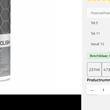
Gemiddelde wa
Hoeveelhei
Tot
5
Tot
11
Vanaf
12
Beschikbaar, l
237ml
47
Productnum
Producthoeveelh