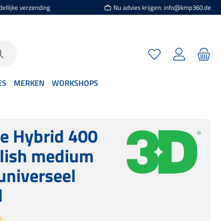
dellijke verzending
Nu advies krijgen: info@kmp360.de
Je hebt 0 items op je
ES
MERKEN
WORKSHOPS
e Hybrid 400
lish medium
 universeel
l