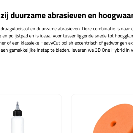
kzij duurzame abrasieven en hoogwaar
draagvloeistof en duurzame abrasieven. Deze combinatie is naar 
e en polijstpad en is ideaal voor tussenliggende snede tot hoogg
isher of een klassieke HeavyCut polish excentrisch of gedwongen e
 een gemakkelijke instap te bieden, leveren we 3D One Hybrid in 