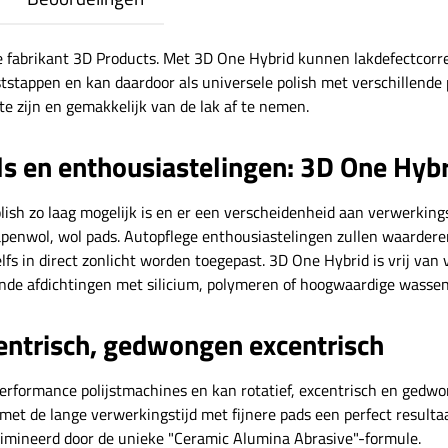
 fabrikant 3D Products. Met 3D One Hybrid kunnen lakdefectcorrect
jststappen en kan daardoor als universele polish met verschillen
 te zijn en gemakkelijk van de lak af te nemen.
ls en enthousiastelingen: 3D One Hyb
 polish zo laag mogelijk is en er een verscheidenheid aan verwerk
hapenwol, wol pads. Autopflege enthousiastelingen zullen waarder
s in direct zonlicht worden toegepast. 3D One Hybrid is vrij van 
gende afdichtingen met silicium, polymeren of hoogwaardige wassen
centrisch, gedwongen excentrisch
rformance polijstmachines en kan rotatief, excentrisch en gedwo
met de lange verwerkingstijd met fijnere pads een perfect resulta
ëlimineerd door de unieke "Ceramic Alumina Abrasive"-formule.