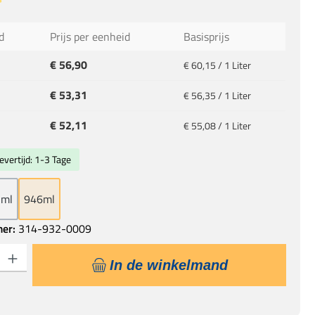
ardering van 5 van 5 sterren
d
Prijs per eenheid
Basisprijs
€ 56,90
€ 60,15 / 1 Liter
€ 53,31
€ 56,35 / 1 Liter
€ 52,11
€ 55,08 / 1 Liter
evertijd: 1-3 Tage
3ml
946ml
mer:
314-932-0009
eid: Voer de gewenste hoeveelheid in of gebruik de knoppen om de hoeveelhe
In de winkelmand