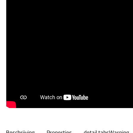
Beschrijving
Properties
detail.tabsWarning