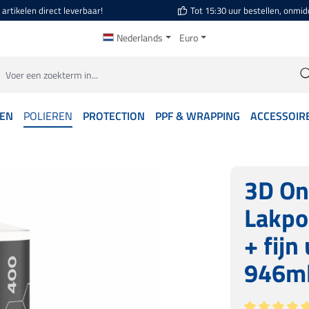
artikelen direct leverbaar!
Tot 15:30 uur bestellen, onmid
Nederlands
Euro
GEN
POLIEREN
PROTECTION
PPF & WRAPPING
ACCESSOIR
3D On
Lakpo
+ fijn
946m