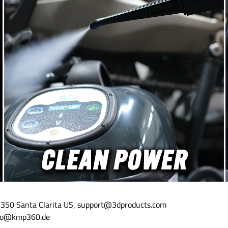
met handdrukDraaideksel –
wat optimale koeling en 
uppelvrij en schoon
compressie betekent. Geb
ansparante fles – inhoud
ervaringen met zeer krach
ichtbaarCompacte 250 ml –
Cut polijstmiddelen zoals 
ls tussenverpakkingMet een
510 en de universele 3D O
 250 ml is deze fles perfect
heeft Detail Passion 
 gebruikers die grote
eigenschappen aan de poli
heden willen portioneren.
toegevoegd.DP Pro Thermin
 1- of 5-liter kanisters biedt
Super Heavy Cut voor
cte tussenoplossing snel en
lakdefectenDP Pro Thermin
sch gebruik, zowel in de
- Medium Cut voor One Ste
s als mobiel bij klanten.Of
One of middelsterke polij
aat om precies doseren bij
Therminator wijnrood - Me
 polijsten of het handmatig
voor middelsterke polijst
n van kleine hoeveelheden
finishDP Pro Therminator
 detailer, deze knijpflacon is
Glansfinish voor gevoelige
ibele hulp die je workflow
extreem glanzend resultaa
eert. Dankzij het resistente
Heavy Cut tot Finish: 
ateriaal is hij chemisch
Therminator pads voor ro
dig en duurzaam, ook bij
excentrisch gebruikIn tegens
ig gebruik met agressieve
andere thermisch stabiele 
n.Onze tips voor optimaal
ligt bij DP Pro Therminat
 Spoel de fles voor eerste
nadruk op celstructuur en d
91350 Santa Clarita US, support@3dproducts.com
oed uit om productresten te
van polish. Bij convent
info@kmp360.de
n. Vul de fles niet helemaal
thermopads leidt de celstr