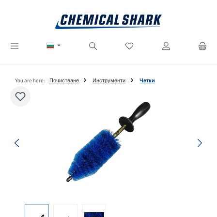
Преминете към основното съдържание
Имате 0 артикули от списъ
You are here:
Почистване
Инструменти
Четки
Пропуснете галерия с изображения