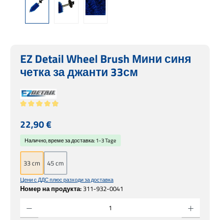
EZ Detail Wheel Brush Мини синя
четка за джанти 33см
Средна оценка за 4.93 от 5 звезди
Редовна цена:
22,90 €
Налично, време за доставка: 1-3 Tage
33 cm
45 cm
Цени с ДДС плюс разходи за доставка
Номер на продукта:
311-932-0041
Количество на продукта: Въведете желаната сума или използвайте бутоните, за 