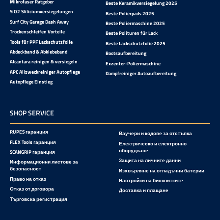
Mikrofaser Ratgeber
Beste Keramikversiegelung 2025
SiO2 Sliliciumversiegelungen
Beste Polierpads 2025
Surf City Garage Dash Away
Beste Poliermaschine 2025
Trockenschleifen Vorteile
Beste Polituren für Lack
Tools für PPF Lackschutzfolie
Beste Lackschutzfolie 2025
Abdeckband & Abklebeband
Bootsaufbereitung
Alcantara reinigen & versiegeln
Exzenter-Poliermaschine
APC Allzweckreiniger Autopflege
Dampfreiniger Autoaufbereitung
Autopflege Einstieg
SHOP SERVICE
RUPES гаранция
Ваучери и кодове за отстъпка
FLEX Tools гаранция
Електрическо и електронно
оборудване
SCANGRIP гаранция
Защита на личните данни
Информационни листове за
безопасност
Изхвърляне на отпадъчни батерии
Право на отказ
Настройки на бисквитките
Отказ от договора
Доставка и плащане
Търговска регистрация