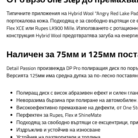
Типичните приложения на Hybrid Wool "Angry Red Lake P
портокалова кожа. Подходящ е за свободно въртящи се е
Flex XCE или Rupes LK900 Mille. Използването с ротаци
конструкция Hybrid Wool предотвратява загуба на енерги
Наличен за 75мм и 125мм пос
Detail Passion произвежда DP Pro полиращия диск по пор
Версията 125мм има средна дупка за по-лесно поставян
Полиращ диск с висок абразивен ефект и силен гл
Неворазима бързина при полиране на автомобилен 
Високоефективно премахване на дефекти, от One St
Перфектен за Rupes, Flex и ShineMate
Подходящ за свободно въртящи се ексцентрици, пр
Издръжлив и устойчив на износване
Устойчив на разтворители и топлина