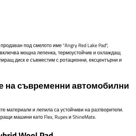
 продаван под смелото име "Angry Red Lake Pad",
а включва мощна лепенка, термоустойчив и охлаждащ
лиращ диск е съвместим с ротационни, ексцентърни и
е на съвременни автомобилни
ите материали и лепила са устойчиви на разтворители.
ащи машини като Flex, Rupes и ShineMate.
brid Wool Pad