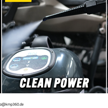
щият прах, разработен от
следи от шлифоване до
try – мощно, но деликатно
по-финни Идеална за 
е за дълбоко, щадящо
лакови дефекти Мин
 и устойчиво почистване
замъгляване при мак
кокачествени полиращи
отнемане
ки.Съвместим с всички
 подложки – тестван за
ане с велкроНезависимо
лзвате подложки на Detail
Lake Country, Rupes, Sonax,
, Buff and Shine или други
 марки – почистващият
 специално създаден за
ионална употреба и е
ен за полиуретанови,
фибърни, хибридни и
и подложки. Подробни
е показват, че прахът
о разтваря дори дълбоки
вания и същевременно
елкро закрепването, което
ни почистващи препарати
о страда.Максимални
ати с Lake Country Pad
info@kmp360.de
а максимална дълбочина