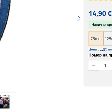
Средна оценк
Редовна цен
14,90 €
Налично, вре
75mm
12
Цени с ДДС пл
Номер на п
Количество на