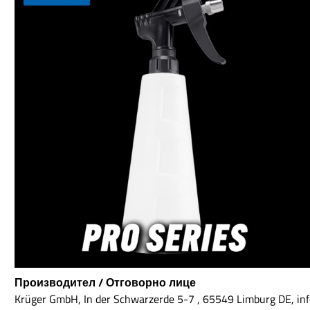
дълго време за работа. Подходяща
почиства
е както за меки еднослойни лакове,
Lake Coun
така и за твърди лакове. 3D 510 е
решени
без пълнители и може да бъде
материала
напълно отстранена дори с нежни
на висо
обезмаслители за лак. Бърз
подлож
абразив с 3D ACA X-TRA 510 3D 510
премиум
може да се използва и с
закрепв
ексцентрична, и с ротационна
дали изпо
машина и оставя много блестящо
Passion, 
покритие за Heavy Cut паста, без
ServFaces
матовост. Идеално е да се
водещи
използва преди финална
прах е
полираща паста като 3D ACA X-TRA
профес
520, 3D One Hybrid или подобна
идеал
паста. 3D ACA 510 е прозрачна след
микро
кратко време на работа,
вълнен
позволявайки добро
тестов
визуализиране на лака. 3D 510
ефективн
предлага много дълго време на
замърся
работа и е икономичен
запазва в
благодарение на късното
при евти
Производител / Отговорно лице
разпадане на полиращите частици.
чест
Лесна употреба: 3D ACA X-TRA 510
резулт
Krüger GmbH, In der Schwarzerde 5-7 , 65549 Limburg DE, 
3D 510 е свободна от разтворители,
WasherЗ