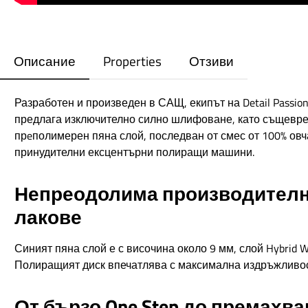
Описание
Properties
Отзиви
Разработен и произведен в САЩ, екипът на Detail Passion
предлага изключително силно шлифоване, като същевре
прeполимерен пяна слой, последван от смес от 100% ов
принудителни ексцентърни полиращи машини.
Непреодолима производителн
лакове
Синият пяна слой е с височина около 9 мм, слой Hybrid 
Полиращият диск впечатлява с максимална издръжливост 
От бързо One Step до премахван