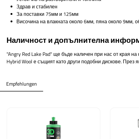
Здрав и стабилен
За поставки 75мм и 125мм
Височина на влакната около 6мм, пяна около 9мм, 
Наличност и допълнителна инфор
"Angry Red Lake Pad" ще бъде наличен при нас от края н
Hybrid Wool е същият като други подобни дискове. През
Empfehlungen
Пропуснете продуктовата галерия