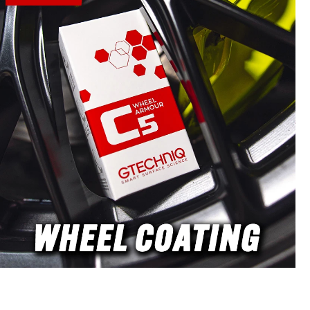
 P1000 и
дълбоки
имално
симално