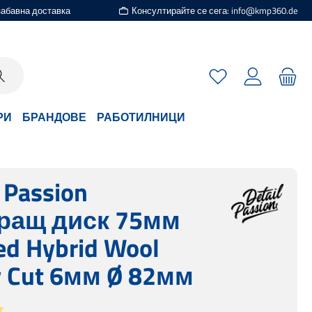
езабавна доставка
Консултирайте се сега: info@kmp360.de
Имате 0 артикули
РИ
БРАНДОВЕ
РАБОТИЛНИЦИ
l Passion
ращ диск 75мм
d Hybrid Wool
 Cut 6мм Ø 82мм