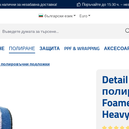
а налични за незабавна доставка!
Поръчайте до 15:30 ч. – н
български език
Euro
НЕ
ПОЛИРАНЕ
ЗАЩИТА
PPF & WRAPPING
АКСЕСОА
 полировъчни подложки
Detai
поли
Foame
Heavy