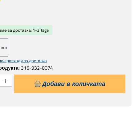
а за 5 от 5 звезди
а:
ме за доставка: 1-3 Tage
5mm
юс разходи за доставка
родукта:
316-932-0074
 продукта: Въведете желаната сума или използвайте бутоните, за да
Добави в количката