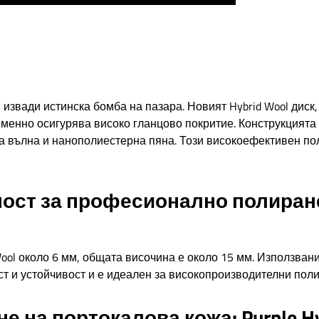
 извади истинска бомба на пазара. Новият Hybrid Wool диск,
менно осигурява високо гланцово покритие. Конструкцият
ча вълна и нанополиестерна пяна. Този високоефективен по
ост за професионално полиран
Wool около 6 мм, общата височина е около 15 мм. Използван
и устойчивост и е идеален за високопроизводителни полир
е на портокалова кожа: Purple Hy