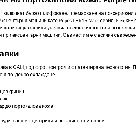
ad" включват бързо шлифоване, премахване на по-сериозни 
ксцентърни машини като Rupes LHR15 Mark серия, Flex XFE 
онни полиращи машини увеличава ефективността и позволява
я при ексцентърни машини. Съвместим е с всички съвременни 
тавки
ъчка в САЩ под строг контрол и с патентирана технология.
е и по-добро охлаждане.
анцов финиш
лак
ep до портокалова кожа
инудителни ексцентрици и ротационни машини