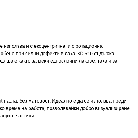
 използва и с ексцентрична, и с ротационна
особено при силни дефекти в лака. 3D 510 съдържа
дяща е както за меки еднослойни лакове, така и за
t паста, без матовост. Идеално е да се използва преди
тко време на работа, позволявайки добро визуализиране
ращите частици.