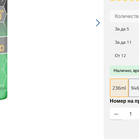
Средна оценк
Количеств
За да
5
За да
11
От
12
Налично, вре
236ml
94
Номер на п
Количество на