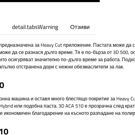
detail.tabsWarning
Отзиви
предназначена за Heavy Cut приложение. Пастата може да се
може да се разнася дълго време. Тя е по-бърза от 3D 500, 
оито осигуряват значително по-дълго време за работа. Подхо
апълно отстранена дори с нежни обезмаслители за лак.
0
ионна машина и оставя много блестящо покритие за Heavy Cu
Hybrid или подобна паста. 3D ACA 510 е прозрачна след кра
и е икономичен благодарение на късното разпадане на поли
10