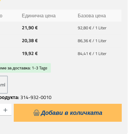
а за 5 от 5 звезди
о
Единична цена
Базова цена
21,90 €
92,80 € / 1 Liter
20,38 €
86,36 € / 1 Liter
19,92 €
84,41 € / 1 Liter
ме за доставка: 1-3 Tage
6ml
родукта:
314-932-0010
 продукта: Въведете желаната сума или използвайте бутоните, за да
Добави в количката