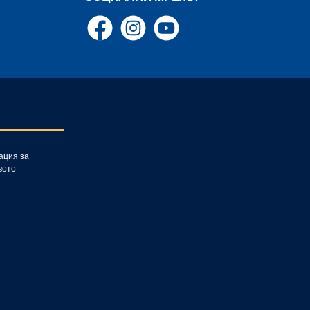
ex PXE и
пример за
d (50mm
Facebook
Instagram
YouTube
 Passion)
x XFE 7-12
150mm
5 и Rupes
 например
ржащ диск
ция за
вото