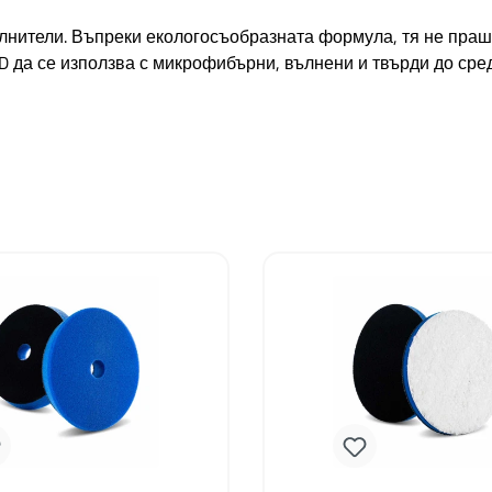
пълнители. Въпреки екологосъобразната формула, тя не праш
D да се използва с микрофибърни, вълнени и твърди до сре