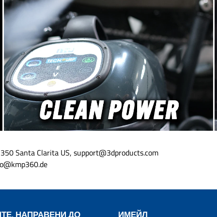
водителност и висока
загряват по-малко. Оптимизирани
ост: Lake Country SDO на
за ексцентрикови и при
Chemical-Shark.de
ексцентрикови полир
чествената пяна на SDO и
машини като Rupes BigF
лировъчните подложки
LHR12/15/21, LK900e и Fl
а постоянна полировъчна
Полировъчните гъб
водителност и висока
предназначени за работа
вост. Дори при голям ход
производителни гъби
а осциляционна честота,
ексцентрикови машин
и Rupes LHR21e Mark III,
например от Rupes, Makit
дложките остават
т.н. В комбинация с Med
билни и работят плавно.
Heavy Cut полиращи пасти
ложките са налични в 3
Sonax, 3D и Meguiars,
и вида пяна Син: За
полировъчни гъби извеж
ен рязък, премахване на
предимства на преден
ни, спирали и окисление.
позволяват ефективна 
но за бързи корекции на
полиране. Между вел
ефекти. Оранжев: Medium
микрофибрата, Cut
91350 Santa Clarita US, support@3dproducts.com
махване на средни лакови
полировъчните гъб
info@kmp360.de
и с добро завършване.
амортизирани с синя пян
ack Finishing, много мека
Country, която осиг
полиране до блясък и за
оптимален баланс и кон
 и обработка на восъци и
при високи обороти. Lake Country
Microfiber Cutting се пр
 предлагат в наличните
нас в наличност с всичк
ТЕ, НАПРАВЕНИ ДО
ИМЕЙЛ