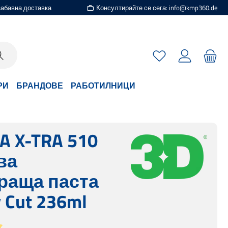
езабавна доставка
Консултирайте се сега: info@kmp360.de
Имате 0 артикули
РИ
БРАНДОВЕ
РАБОТИЛНИЦИ
A X-TRA 510
ва
раща паста
 Cut 236ml