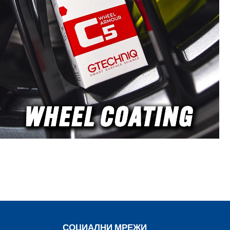
нудително
овъчни
oot Mark
ex XFE/XCE
и са
 с високо
чки на
и, като
a, Flex и
ium Cut и
 от Rupes,
 мощните
дат всички
 план и
работа по
кро и
ting
и са
а на Lake
урява
такт дори
едлагат от
и размери:
СОЦИАЛНИ МРЕЖИ