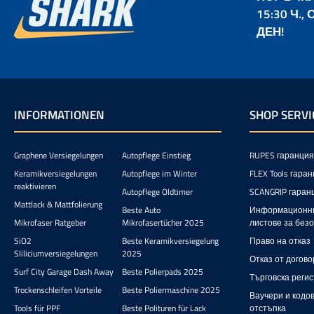
като Flex XCE или Rupes LK900 Mille.
размери: Клееща повъ
15:30 Ч.
Използването с ротационни
полиро
полиращи машини увеличава
130/140m
ДЕН!
ефективността и позволява
на подлож
отстраняване на портокалова кожа.
синя,
Здравата конструкция Hybrid Wool
Finishing 
предотвратява загуба на енергия
подложкит
при ексцентърни машини.
уникалн
Съвместим е с всички съвременни
издръж
INFORMATIONEN
SHOP SERVI
пасти като Sonax, Meguiars, Koch
висока
Chemie, 3D и Effectum. Наличен за
опи
75мм и 125мм поставки Detail
подложки
Passion произвежда DP Pro
при Med
Graphene Versiegelungen
Autopflege Einstieg
RUPES гаранция
полиращия диск по поръчка в САЩ
това е
Keramikversiegelungen
Autopflege im Winter
FLEX Tools гара
под строг контрол и с патентирана
работа
reaktivieren
Autopflege Oldtimer
SCANGRIP гаран
технология. Полиращият диск е
Country 
Mattlack & Mattfolierung
достъпен за поставки 75мм и
постоян
Beste Auto
Информационн
125мм. Версията 125мм има
Mikrofaser Ratgeber
Mikrofasertücher 2025
листове за без
средна дупка за по-лесно
SiO2
Beste Keramikversiegelung
Право на отказ
поставяне и по-добро охлаждане.
Sliliciumversiegelungen
2025
Полиращ диск с висок абразивен
Отказ от догово
ефект и силен гланцов финиш
Surf City Garage Dash Away
Beste Polierpads 2025
Търговска реги
Неворазима бързина при полиране
Trockenschleifen Vorteile
Beste Poliermaschine 2025
на автомобилен лак
Ваучери и кодов
Високоефективно премахване на
Tools für PPF
Beste Polituren für Lack
отстъпка