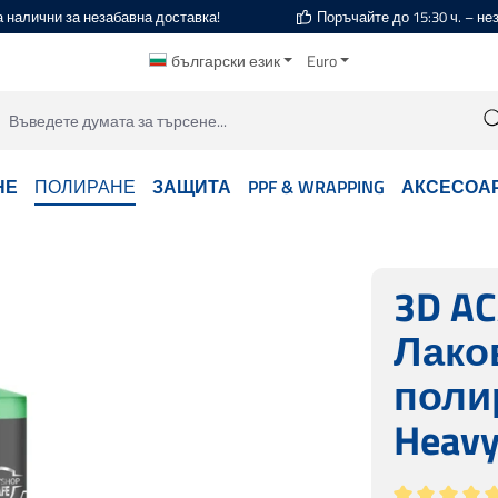
а налични за незабавна доставка!
Поръчайте до 15:30 ч. – н
български език
Euro
НЕ
ПОЛИРАНЕ
ЗАЩИТА
PPF & WRAPPING
АКСЕСОА
3D AC
Лако
поли
Heavy