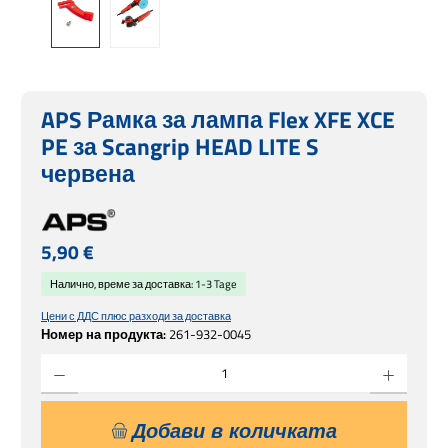
APS Рамка за лампа Flex XFE XCE
PE за Scangrip HEAD LITE S
червена
Редовна цена:
5,90 €
Налично, време за доставка: 1-3 Tage
Цени с ДДС плюс разходи за доставка
Номер на продукта:
261-932-0045
Количество на продукта: Въведете желаната сума или използвайте бутоните, за 
Добави в количката