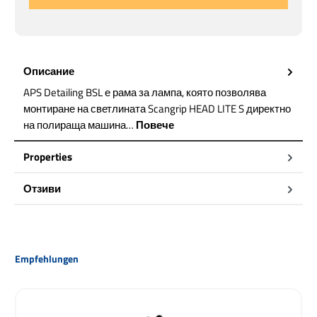
Описание
APS Detailing BSL е рама за лампа, която позволява
монтиране на светлината Scangrip HEAD LITE S директно
на полираща машина…
Повече
Properties
Отзиви
Пропуснете продуктовата галерия
Empfehlungen