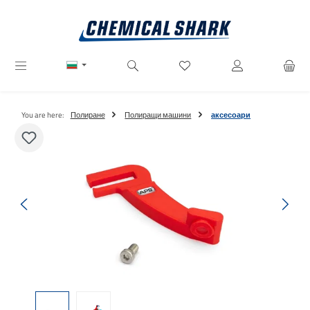
Преминете към основното съдържание
Имате 0 артикули от списъ
You are here:
Полиране
Полиращи машини
аксесоари
Пропуснете галерия с изображения