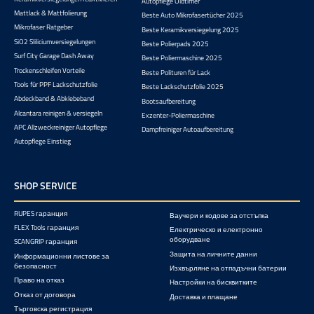
Autopflege Oldtimer
Mattlack & Mattfolierung
Beste Auto Mikrofasertücher 2025
Mikrofaser Ratgeber
Beste Keramikversiegelung 2025
SiO2 Sliliciumversiegelungen
Beste Polierpads 2025
Surf City Garage Dash Away
Beste Poliermaschine 2025
Trockenschleifen Vorteile
Beste Polituren für Lack
Tools für PPF Lackschutzfolie
Beste Lackschutzfolie 2025
Abdeckband & Abklebeband
Bootsaufbereitung
Alcantara reinigen & versiegeln
Exzenter-Poliermaschine
APC Allzweckreiniger Autopflege
Dampfreiniger Autoaufbereitung
Autopflege Einstieg
SHOP SERVICE
RUPES гаранция
Ваучери и кодове за отстъпка
FLEX Tools гаранция
Електрическо и електронно
оборудване
SCANGRIP гаранция
Защита на личните данни
Информационни листове за
безопасност
Изхвърляне на отпадъчни батерии
Право на отказ
Настройки на бисквитките
Отказ от договора
Доставка и плащане
Търговска регистрация