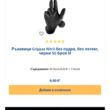
Средна оценка за 5 от 5 звезди
Ръкавици Grippaz Nitril без пудра, без латекс,
черни 50 броя M
Съдържание:
50 Stück
(0,20 €* / 1 Stück)
Редовна цена:
9,90 €*
Добави в количката