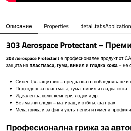
Описание
Properties
detail.tabsApplication
303 Aerospace Protectant – Пре
303 Aerospace Protectant
е професионален продукт от САЩ
защита на
пластмаса, гума, винил и гладка кожа
– не 
Силен UV-защитник – предпазва от избледняване и 
Подходящ за пластмаса, гума, винил и гладка кожа
Идеален за коли, кемпери, лодки и др.
Без мазни следи – матиращ и отблъсква прах
Мека грижа и за фини уплътнения и гумени профили
Професионална грижа за автомо