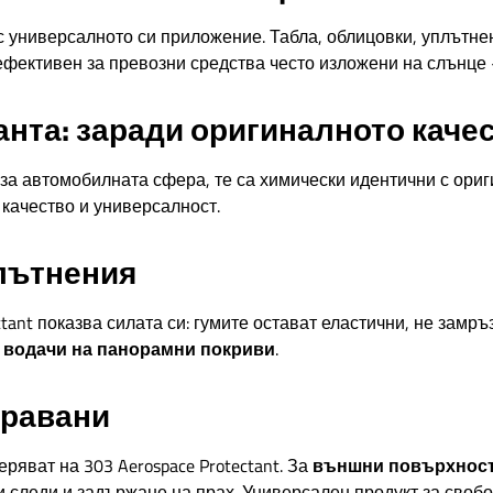
с универсалното си приложение. Табла, облицовки, уплътнен
фективен за превозни средства често изложени на слънце 
нта: заради оригиналното каче
а автомобилната сфера, те са химически идентични с ориги
качество и универсалност.
плътнения
ctant показва силата си: гумите остават еластични, не замръ
и водачи на панорамни покриви
.
аравани
яват на 303 Aerospace Protectant. За
външни повърхности
и следи и задържане на прах. Универсален продукт за своб