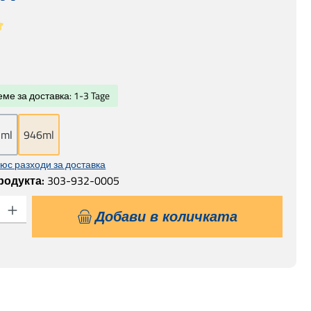
а за 5 от 5 звезди
а:
ме за доставка: 1-3 Tage
3ml
946ml
юс разходи за доставка
родукта:
303-932-0005
 продукта: Въведете желаната сума или използвайте бутоните, за да
Добави в количката