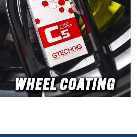
 2022 г.
впечатляващ с изключителна
риловите
почистваща ефективност и
о ще бъдат
щадяща формула.
" цени,
Висококонцентриран универсален
тестове.
почистващ препарат Подходящ за
яха на
почистване както вътре, така и
еска
отвън Премахва масло, мазнини и
 срещу
силни замърсявания Водна,
тилност. В
биоразградима формула За
ха само
пластмаса, лак, двигателно
a", които
отделение и текстил Регулируема
ове не
концентрация според нуждите
ачество с
Мощно почистване с висока грижа
и. По
към материала Surfex-HD е
а Grippaz
разработен да премахва упорити
амо имат
замърсявания ефективно, без да
но и при
уврежда деликатни повърхности.
а веднага
Модерната му формула прониква
с плътно,
дълбоко в мастни, маслени и
ни, могат
мръсни отлагания, разтваряйки ги
о изпотени
надеждно. Bilt Hamber избягва
аждащо.
агресивни разтворители, което
ими с
прави Surfex-HD значително по-
пак са
щадящ към материалите в