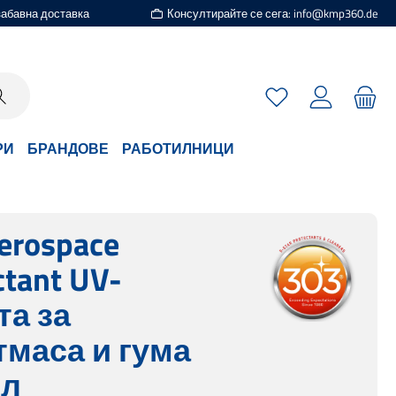
езабавна доставка
Консултирайте се сега: info@kmp360.de
Имате 0 артикули
РИ
БРАНДОВЕ
РАБОТИЛНИЦИ
erospace
ctant UV-
та за
тмаса и гума
мл