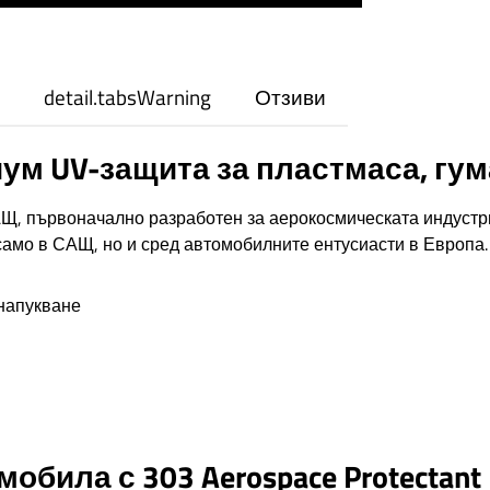
detail.tabsWarning
Отзиви
миум UV-защита за пластмаса, гу
, първоначално разработен за аерокосмическата индустрия
само в САЩ, но и сред автомобилните ентусиасти в Европа.
напукване
била с 303 Aerospace Protectant