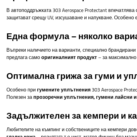
В автоподдръжката 303 Aerospace Protectant впечатлява 
защитават срещу UV, изсушаване и напукване. Особено е
Една формула – няколко вариа
Въпреки наличието на варианти, специално брандирани з
предлага само
оригиналният продукт
– за максимално 
Оптимална грижа за гуми и у
Особено при
гумените уплътнения
303 Aerospace Prote
Полезен за
прозоречни уплътнения, гумени лайсни 
Задължителен за кемпери и к
Любителите на къмпинг и собствениците на кемпери довер
гладка кожа
– резултатът е чист, матов финиш без мазн