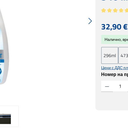
Средна оценк
Редовна цен
32,90 €
Налично, вре
296ml
47
Цени с ДДС пл
Номер на п
Количество на