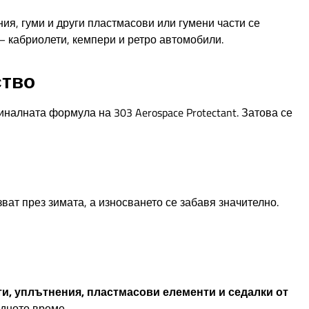
ия, гуми и други пластмасови или гумени части се
– кабриолети, кемпери и ретро автомобили.
ство
налната формула на 303 Aerospace Protectant. Затова се
зват през зимата, а износването се забавя значително.
, уплътнения, пластмасови елементи и седалки от
одното време.