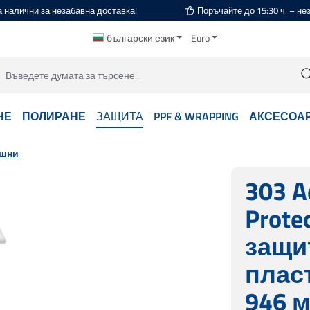
а налични за незабавна доставка!
Поръчайте до 15:30 ч. – н
български език
Euro
НЕ
ПОЛИРАНЕ
ЗАЩИТА
PPF & WRAPPING
АКСЕСОА
ншни
303 A
Prote
защи
плас
946 