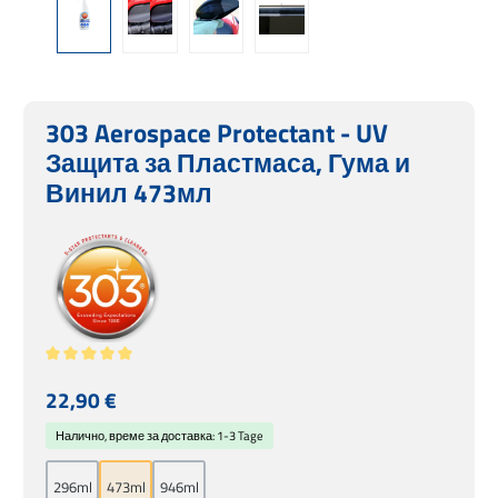
303 Aerospace Protectant - UV
Защита за Пластмаса, Гума и
Винил 473мл
Средна оценка за 5 от 5 звезди
Редовна цена:
22,90 €
Налично, време за доставка: 1-3 Tage
296ml
473ml
946ml