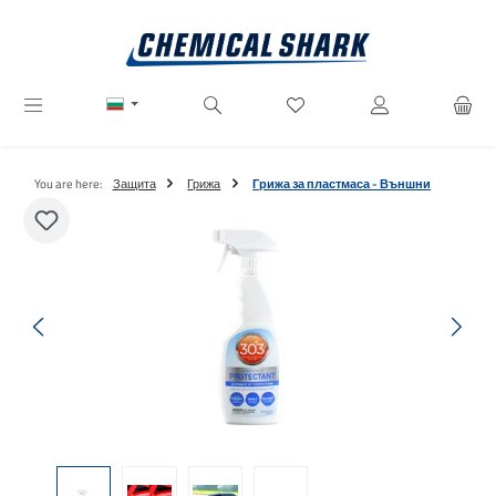
Преминете към основното съдържание
Имате 0 артикули от списъ
You are here:
Защита
Грижа
Грижа за пластмаса - Външни
Пропуснете галерия с изображения