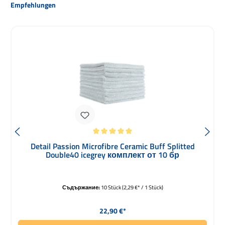
Пропуснете продуктовата галерия
Empfehlungen
Средна оценка за 5 от 5 звезди
Detail Passion Microfibre Ceramic Buff Splitted
Double40 icegrey комплект от 10 бр
Съдържание:
10 Stück
(2,29 €* / 1 Stück)
Редовна цена:
22,90 €*