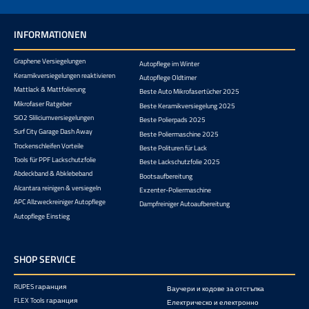
INFORMATIONEN
Graphene Versiegelungen
Autopflege im Winter
Keramikversiegelungen reaktivieren
Autopflege Oldtimer
Mattlack & Mattfolierung
Beste Auto Mikrofasertücher 2025
Mikrofaser Ratgeber
Beste Keramikversiegelung 2025
SiO2 Sliliciumversiegelungen
Beste Polierpads 2025
Surf City Garage Dash Away
Beste Poliermaschine 2025
Trockenschleifen Vorteile
Beste Polituren für Lack
Tools für PPF Lackschutzfolie
Beste Lackschutzfolie 2025
Abdeckband & Abklebeband
Bootsaufbereitung
Alcantara reinigen & versiegeln
Exzenter-Poliermaschine
APC Allzweckreiniger Autopflege
Dampfreiniger Autoaufbereitung
Autopflege Einstieg
SHOP SERVICE
RUPES гаранция
Ваучери и кодове за отстъпка
FLEX Tools гаранция
Електрическо и електронно