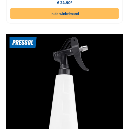
Normale prijs:
€ 24,90*
In de winkelmand