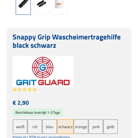
Snappy Grip Wascheimertragehilfe
black schwarz
Gemiddelde waardering van 5 van 5 sterren
Normale prijs:
€ 2,90
Beschikbaar, levertijd: 1-3 Tage
weiß
rot
blau
schwarz
orange
pink
gelb
Prijzen incl. BTW en excl. verzendkosten