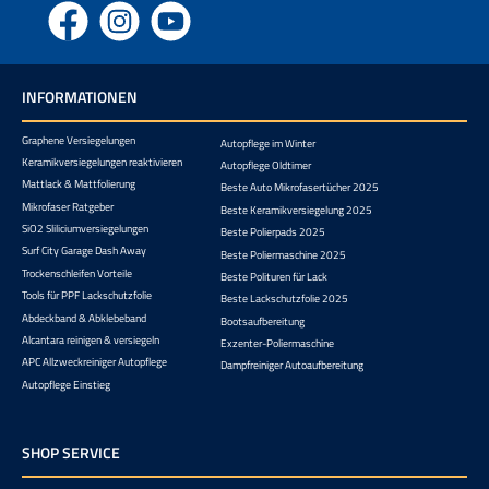
Facebook
Instagram
YouTube
INFORMATIONEN
Graphene Versiegelungen
Autopflege im Winter
Keramikversiegelungen reaktivieren
Autopflege Oldtimer
Mattlack & Mattfolierung
Beste Auto Mikrofasertücher 2025
Mikrofaser Ratgeber
Beste Keramikversiegelung 2025
SiO2 Sliliciumversiegelungen
Beste Polierpads 2025
Surf City Garage Dash Away
Beste Poliermaschine 2025
Trockenschleifen Vorteile
Beste Polituren für Lack
Tools für PPF Lackschutzfolie
Beste Lackschutzfolie 2025
Abdeckband & Abklebeband
Bootsaufbereitung
Alcantara reinigen & versiegeln
Exzenter-Poliermaschine
APC Allzweckreiniger Autopflege
Dampfreiniger Autoaufbereitung
Autopflege Einstieg
SHOP SERVICE