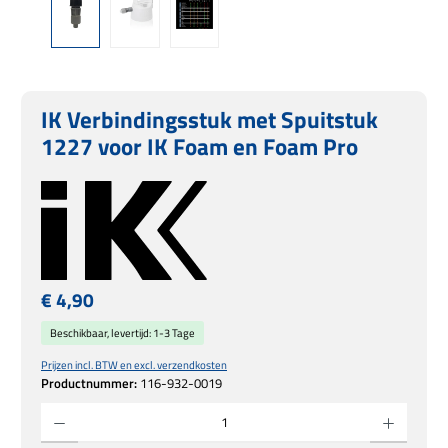
IK Verbindingsstuk met Spuitstuk
1227 voor IK Foam en Foam Pro
Normale prijs:
€ 4,90
Beschikbaar, levertijd: 1-3 Tage
Prijzen incl. BTW en excl. verzendkosten
Productnummer:
116-932-0019
Producthoeveelheid: Voer de gewenste hoeveelheid in of gebruik de knoppen om de hoe