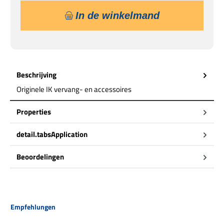
In de winkelmand
Beschrijving
Originele IK vervang- en accessoires
Properties
detail.tabsApplication
Beoordelingen
Productgalerij overslaan
Empfehlungen