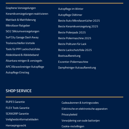
Graphene Versiegelungen
Autopflege im Winter
Keramikversiegelungen reaktivieren
Autopflege Oldtimer
Mattlack & Mattfolierung
Beste Auto Mikrofasertücher 2025
Mikrofaser Ratgeber
Beste Keramikversiegelung 2025
SiO2 Sliliciumversiegelungen
Beste Polierpads 2025
Surf City Garage Dash Away
Beste Poliermaschine 2025
Trockenschleifen Vorteile
Beste Polituren für Lack
Tools für PPF Lackschutzfolie
Beste Lackschutzfolie 2025
Abdeckband & Abklebeband
Bootsaufbereitung
Alcantara reinigen & versiegeln
Exzenter-Poliermaschine
APC Allzweckreiniger Autopflege
Dampfreiniger Autoaufbereitung
Autopflege Einstieg
SHOP SERVICE
RUPES Garantie
Cadeaubonnen & kortingscodes
FLEX Tools Garantie
Elektrische en elektronische apparaten
SCANGRIP Garantie
Privacybeleid
Veiligheidsinformatiebladen
Verwijdering van oude batterijen
Herroepingsrecht
Cookie-instellingen