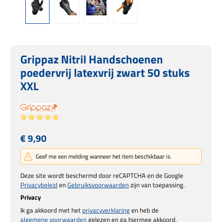
Grippaz Nitril Handschoenen
poedervrij latexvrij zwart 50 stuks
XXL
Gemiddelde waardering van 5 van 5 sterren
Normale prijs:
€ 9,90
Geef me een melding wanneer het item beschikbaar is.
Deze site wordt beschermd door reCAPTCHA en de Google
Privacybeleid
en
Gebruiksvoorwaarden
zijn van toepassing.
Privacy
Ik ga akkoord met het
privacyverklaring
en heb de
algemene voorwaarden
gelezen en ga hiermee akkoord.