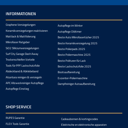
INFORMATIONEN
Graphene Versiegelungen
Autopflege im Winter
Keramikversiegelungen reaktivieren
Autopflege Oldtimer
Mattlack & Mattfolierung
Beste Auto Mikrofasertücher 2025
Mikrofaser Ratgeber
Beste Keramikversiegelung 2025
SiO2 Sliliciumversiegelungen
Beste Polierpads 2025
Surf City Garage Dash Away
Beste Poliermaschine 2025
Trockenschleifen Vorteile
Beste Polituren für Lack
Tools für PPF Lackschutzfolie
Beste Lackschutzfolie 2025
Abdeckband & Abklebeband
Bootsaufbereitung
Alcantara reinigen & versiegeln
Exzenter-Poliermaschine
APC Allzweckreiniger Autopflege
Dampfreiniger Autoaufbereitung
Autopflege Einstieg
SHOP SERVICE
RUPES Garantie
Cadeaubonnen & kortingscodes
FLEX Tools Garantie
Elektrische en elektronische apparaten