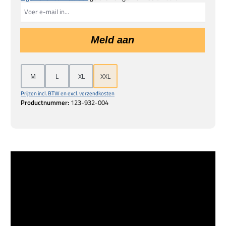
Meld aan
M
L
XL
XXL
Prijzen incl. BTW en excl. verzendkosten
Productnummer:
123-932-004