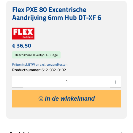
Flex PXE 80 Excentrische
Aandrijving 6mm Hub DT-XF 6
Normale prijs:
€ 36,50
Beschikbaar, levertijd: 1-3 Tage
Prijzen incl. BTW en excl. verzendkosten
Productnummer:
612-932-0132
Producthoeveelheid: Voer de gewenste hoeveelheid in of gebruik de knoppen om de hoe
In de winkelmand