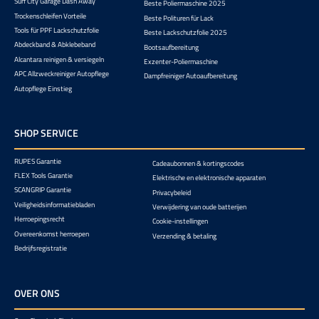
Surf City Garage Dash Away
Beste Poliermaschine 2025
Trockenschleifen Vorteile
Beste Polituren für Lack
Tools für PPF Lackschutzfolie
Beste Lackschutzfolie 2025
Abdeckband & Abklebeband
Bootsaufbereitung
Alcantara reinigen & versiegeln
Exzenter-Poliermaschine
APC Allzweckreiniger Autopflege
Dampfreiniger Autoaufbereitung
Autopflege Einstieg
SHOP SERVICE
RUPES Garantie
Cadeaubonnen & kortingscodes
FLEX Tools Garantie
Elektrische en elektronische apparaten
SCANGRIP Garantie
Privacybeleid
Veiligheidsinformatiebladen
Verwijdering van oude batterijen
Herroepingsrecht
Cookie-instellingen
Overeenkomst herroepen
Verzending & betaling
Bedrijfsregistratie
OVER ONS