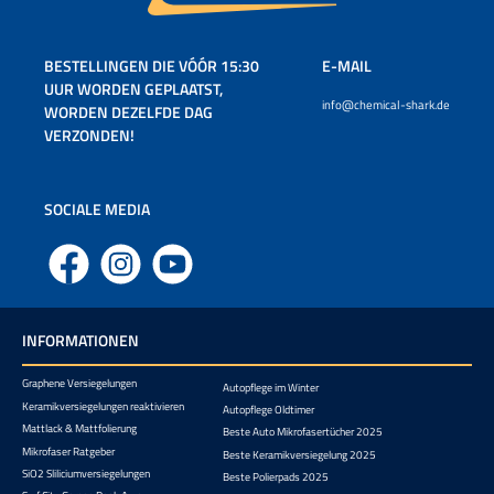
BESTELLINGEN DIE VÓÓR 15:30
E-MAIL
UUR WORDEN GEPLAATST,
info@chemical-shark.de
WORDEN DEZELFDE DAG
VERZONDEN!
SOCIALE MEDIA
Facebook
Instagram
YouTube
INFORMATIONEN
Graphene Versiegelungen
Autopflege im Winter
Keramikversiegelungen reaktivieren
Autopflege Oldtimer
Mattlack & Mattfolierung
Beste Auto Mikrofasertücher 2025
Mikrofaser Ratgeber
Beste Keramikversiegelung 2025
SiO2 Sliliciumversiegelungen
Beste Polierpads 2025