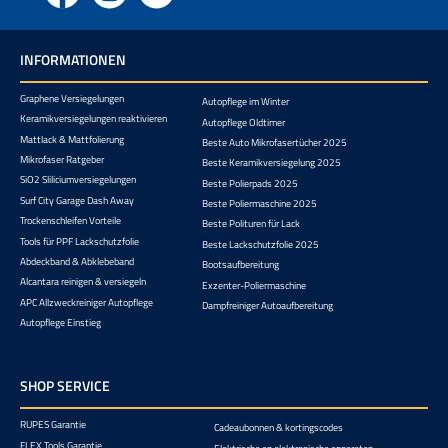
INFORMATIONEN
Graphene Versiegelungen
Autopflege im Winter
Keramikversiegelungen reaktivieren
Autopflege Oldtimer
Mattlack & Mattfolierung
Beste Auto Mikrofasertücher 2025
Mikrofaser Ratgeber
Beste Keramikversiegelung 2025
SiO2 Sliliciumversiegelungen
Beste Polierpads 2025
Surf City Garage Dash Away
Beste Poliermaschine 2025
Trockenschleifen Vorteile
Beste Polituren für Lack
Tools für PPF Lackschutzfolie
Beste Lackschutzfolie 2025
Abdeckband & Abklebeband
Bootsaufbereitung
Alcantara reinigen & versiegeln
Exzenter-Poliermaschine
APC Allzweckreiniger Autopflege
Dampfreiniger Autoaufbereitung
Autopflege Einstieg
SHOP SERVICE
RUPES Garantie
Cadeaubonnen & kortingscodes
FLEX Tools Garantie