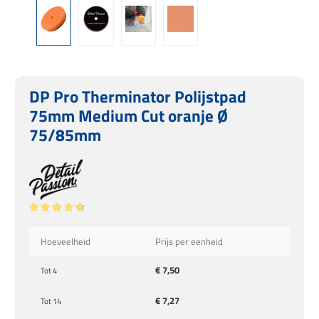
DP Pro Therminator Polijstpad
75mm Medium Cut oranje Ø
75/85mm
Gemiddelde waardering van 4.87 van 5 sterren
Hoeveelheid
Prijs per eenheid
€ 7,50
Tot
4
€ 7,27
Tot
14