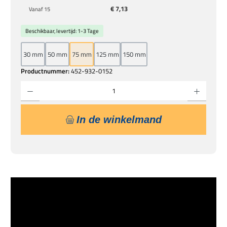
€ 7,13
Vanaf
15
Beschikbaar, levertijd: 1-3 Tage
30 mm
50 mm
75 mm
125 mm
150 mm
Productnummer:
452-932-0152
Producthoeveelheid: Voer de gewenste hoeveelheid in of gebruik de knoppen om de hoe
In de winkelmand