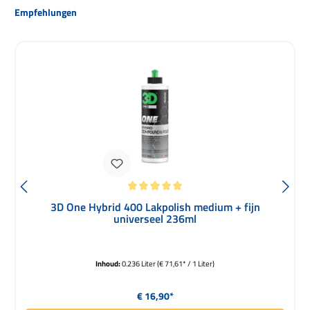
Productgalerij overslaan
Empfehlungen
Gemiddelde waardering van 5 van 5 sterren
3D One Hybrid 400 Lakpolish medium + fijn
universeel 236ml
Inhoud:
0.236 Liter
(€ 71,61* / 1 Liter)
Normale prijs:
€ 16,90*