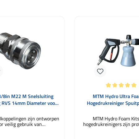
Gemiddelde waardering van 
3/8in M22 M Snelsluiting
MTM Hydro Ultra Foa
g RVS 14mm Diameter voor
Hogedrukreiniger Spuitp
MTM Hydro
PF22.2 Schuimkan
lkoppelingen zijn ontworpen
MTM Hydro Foam Kits
or veilig gebruik van
hogedrukreinigers zijn pro
kreinigers en worden met
sets voor autowasbeurten,
recisie vervaardigd. Ze zijn
voor zowel privé als zakeli