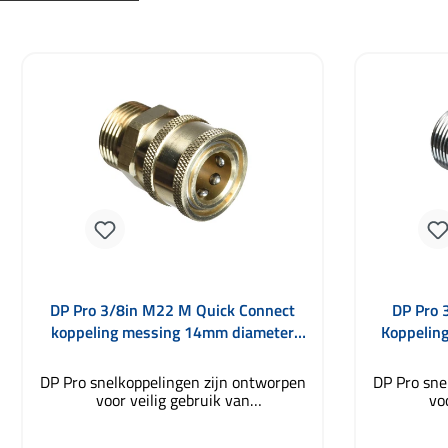
Productgalerij overslaan
DP Pro 3/8in M22 M Quick Connect
DP Pro 
koppeling messing 14mm diameter
Koppelin
voor MTM Hydro
DP Pro snelkoppelingen zijn ontworpen
DP Pro sne
voor veilig gebruik van
vo
hogedrukreinigers en vervaardigd met
hogedru
uiterste precisie. Geschikt voor MTM
uiterste p