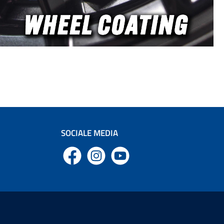
 spuitmond
 wit voor
 met het
 bevat het
on PF22.2,
Connect
p het
monteerd.
oor handwas
n met het
gebracht
werkt met
ad of
 heeft een
raploos in
SOCIALE MEDIA
s, waardoor
uw wensen
 set bevat
Facebook
Instagram
YouTube
oor snelle
or spoelen
de brede 40
dt een
lige
eerd. Door
en brede