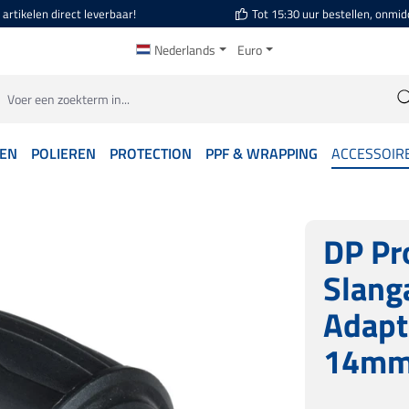
artikelen direct leverbaar!
Tot 15:30 uur bestellen, onmid
Nederlands
Euro
GEN
POLIEREN
PROTECTION
PPF & WRAPPING
ACCESSOIR
DP Pr
Slang
Adapt
14m