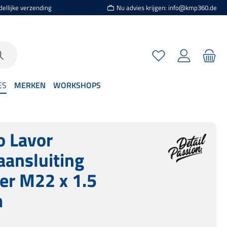
dellijke verzending
Nu advies krijgen: info@kmp360.de
Je hebt 0 items op je
ES
MERKEN
WORKSHOPS
o Lavor
aansluiting
er M22 x 1.5
m