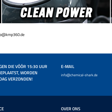
HydroDP Pro 1/4in nozzle
Quick Connect 40 graden
MTM HydroWasmethoden
MTM Hydro Foam KitDe set
toonaangevende schuimkan
dat met het 1/4 Quick 
systeem eenvoudig o
hogedrukpistool wordt ge
info@kmp360.de
Voorreinigers, shampoos v
en sealer-schuimen kunne
PF22.2 schuimkanon aan
worden en vervolgens ver
een microvezel wasp
washandschoen. De PF22.2
variabele schuimkop die t
GEN DIE VÓÓR 15:30 UUR
E-MAIL
concentratie verstelbaar i
EPLAATST, WORDEN
het schuim perfect op jo
info@chemical-shark.de
kan worden afgestemd. De
 DAG VERZONDEN!
ook een 40 graden nozzle v
aansluiting en geschikt vo
en eindreiniging. Dankzij 
graden straalhoek wor
intensieve maar vei
voertuigreiniging gegarand
CE
OVER ONS
de compacte afmetingen 