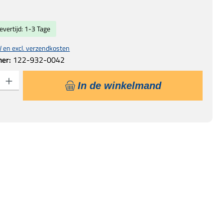
evertijd: 1-3 Tage
W en excl. verzendkosten
mer:
122-932-0042
eid: Voer de gewenste hoeveelheid in of gebruik de knoppen om de hoeveelhe
In de winkelmand