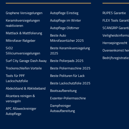
Graphene Versiegelungen
Autopflege Einstieg
RUPES Garantie
Keramikversiegelungen
Autopflege im Winter
FLEX Tools Garant
reaktivieren
Autopflege Oldtimer
SCANGRIP Garant
Mattlack & Mattfolierung
Beste Auto
Veiligheidsinform
Mikrofaser Ratgeber
Mikrofasertücher 2025
Herroepingsrecht
SiO2
Beste Keramikversiegelung
Overeenkomst he
Sliliciumversiegelungen
2025
Bedrijfsregistratie
Surf City Garage Dash Away
Beste Polierpads 2025
Trockenschleifen Vorteile
Beste Poliermaschine 2025
Tools für PPF
Beste Polituren für Lack
Lackschutzfolie
Beste Lackschutzfolie 2025
Abdeckband & Abklebeband
Bootsaufbereitung
Alcantara reinigen &
Exzenter-Poliermaschine
versiegeln
Dampfreiniger
APC Allzweckreiniger
Autoaufbereitung
Autopflege