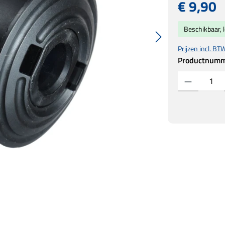
Normale prijs:
€ 9,90
Beschikbaar, l
Prijzen incl. BT
Productnum
Producthoeveelh