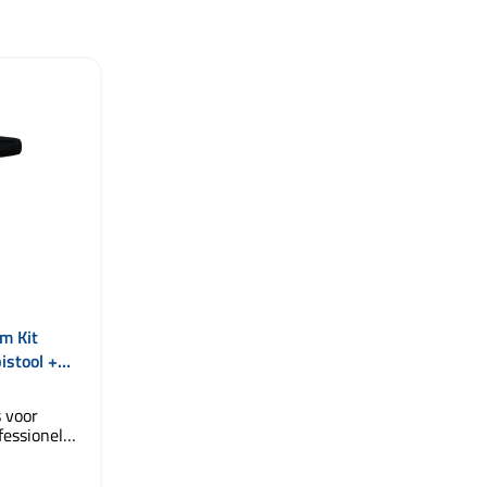
5 van 5 sterren
m Kit
istool +
on
 voor
fessionele
 geschikt
jk gebruik.