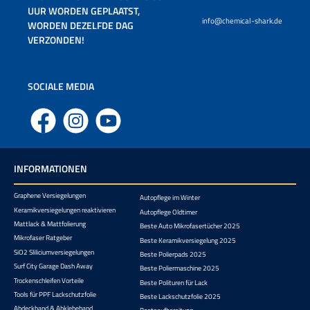
UUR WORDEN GEPLAATST,
info@chemical-shark.de
WORDEN DEZELFDE DAG
VERZONDEN!
SOCIALE MEDIA
Facebook
Instagram
YouTube
INFORMATIONEN
Graphene Versiegelungen
Autopflege im Winter
Keramikversiegelungen reaktivieren
Autopflege Oldtimer
Mattlack & Mattfolierung
Beste Auto Mikrofasertücher 2025
Mikrofaser Ratgeber
Beste Keramikversiegelung 2025
SiO2 Sliliciumversiegelungen
Beste Polierpads 2025
Surf City Garage Dash Away
Beste Poliermaschine 2025
Trockenschleifen Vorteile
Beste Polituren für Lack
Tools für PPF Lackschutzfolie
Beste Lackschutzfolie 2025
Abdeckband & Abklebeband