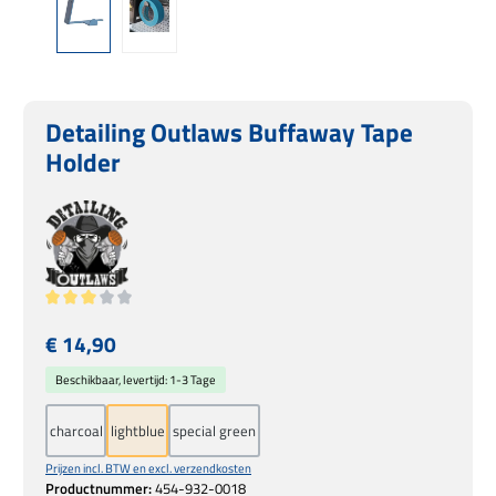
Detailing Outlaws Buffaway Tape
Holder
Gemiddelde waardering van 3 van 5 sterren
Normale prijs:
€ 14,90
Beschikbaar, levertijd: 1-3 Tage
charcoal
lightblue
special green
Prijzen incl. BTW en excl. verzendkosten
Productnummer:
454-932-0018