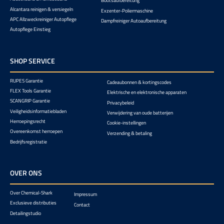
Bootsaufbereitung
Alcantara reinigen & versiegeln
Exzenter-Poliermaschine
APC Allzweckreiniger Autopflege
Dampfreiniger Autoaufbereitung
Autopflege Einstieg
SHOP SERVICE
RUPES Garantie
Cadeaubonnen & kortingscodes
FLEX Tools Garantie
Elektrische en elektronische apparaten
SCANGRIP Garantie
Privacybeleid
Veiligheidsinformatiebladen
Verwijdering van oude batterijen
Herroepingsrecht
Cookie-instellingen
Overeenkomst herroepen
Verzending & betaling
Bedrijfsregistratie
OVER ONS
Over Chemical-Shark
Impressum
Exclusieve distributies
Contact
Detailingstudio