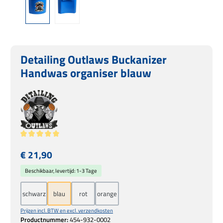
Detailing Outlaws Buckanizer
Handwas organiser blauw
Gemiddelde waardering van 5 van 5 sterren
Normale prijs:
€ 21,90
Beschikbaar, levertijd: 1-3 Tage
schwarz
blau
rot
orange
Prijzen incl. BTW en excl. verzendkosten
Productnummer:
454-932-0002