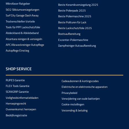
Mikrofaser Ratgeber
Beste Keramikversiegelung 2025
SiO2 Sliliciumversiegelungen
Beste Polierpads 2025
Surf City Garage Dash Away
Beste Poliermaschine 2025
Trockenschleifen Vorteile
Beste Polituren für Lack
Tools für PPF Lackschutzfolie
Beste Lackschutzfolie 2025
Abdeckband & Abklebeband
Bootsaufbereitung
Alcantara reinigen & versiegeln
Exzenter-Poliermaschine
APC Allzweckreiniger Autopflege
Dampfreiniger Autoaufbereitung
Autopflege Einstieg
SHOP SERVICE
RUPES Garantie
Cadeaubonnen & kortingscodes
FLEX Tools Garantie
Elektrische en elektronische apparaten
SCANGRIP Garantie
Privacybeleid
Veiligheidsinformatiebladen
Verwijdering van oude batterijen
Herroepingsrecht
Cookie-instellingen
Overeenkomst herroepen
Verzending & betaling
Bedrijfsregistratie