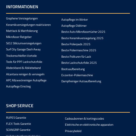
INFORMATIONEN
Graphene Versiegelungen
Autopflege im Winter
Keramikversiegelungen reaktivieren
Autopflege Oldtimer
Mattlack & Mattfolierung
Beste Auto Mikrofasertücher 2025
Mikrofaser Ratgeber
Beste Keramikversiegelung 2025
SiO2 Sliliciumversiegelungen
Beste Polierpads 2025
Surf City Garage Dash Away
Beste Poliermaschine 2025
Trockenschleifen Vorteile
Beste Polituren für Lack
Tools für PPF Lackschutzfolie
Beste Lackschutzfolie 2025
Abdeckband & Abklebeband
Bootsaufbereitung
Alcantara reinigen & versiegeln
Exzenter-Poliermaschine
APC Allzweckreiniger Autopflege
Dampfreiniger Autoaufbereitung
Autopflege Einstieg
SHOP SERVICE
RUPES Garantie
Cadeaubonnen & kortingscodes
FLEX Tools Garantie
Elektrische en elektronische apparaten
SCANGRIP Garantie
Privacybeleid