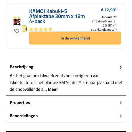
€ 12,90*
Normale prijs:
KAMOI Kabuki-S
Afplaktape 30mm x 18m
Inhoud:
72
4-pack
strekkende meter
(€ 0,18* / 1
strekkende meter)
Gemiddelde waardering van 4.91 van 5 sterren
In de winkelmand
Beschrijving
Als het gaat om lakwerk zoals het corrigeren van
lakdefecten, is het blauwe 3M Scotch® kreppafplakband met
de onopvallende a…
Meer
Properties
Beoordelingen