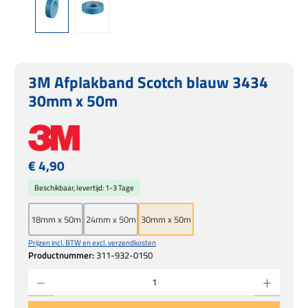
3M Afplakband Scotch blauw 3434
30mm x 50m
Normale prijs:
€ 4,90
Beschikbaar, levertijd: 1-3 Tage
18mm x 50m
24mm x 50m
30mm x 50m
Prijzen incl. BTW en excl. verzendkosten
Productnummer:
311-932-0150
Producthoeveelheid: Voer de gewenste hoeveelheid in of gebruik de knoppen om de hoe