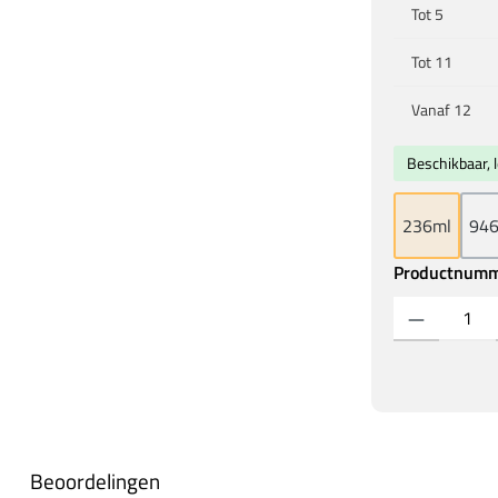
Tot
5
Tot
11
Vanaf
12
Beschikbaar, l
236ml
94
Productnum
Producthoeveelh
Beoordelingen