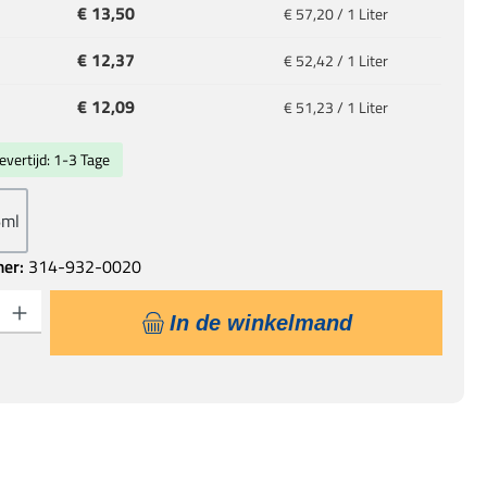
€ 13,50
€ 57,20 / 1 Liter
€ 12,37
€ 52,42 / 1 Liter
€ 12,09
€ 51,23 / 1 Liter
evertijd: 1-3 Tage
6ml
mer:
314-932-0020
eid: Voer de gewenste hoeveelheid in of gebruik de knoppen om de hoeveelhe
In de winkelmand