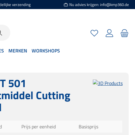
dellijke verzending
Nu advies krijgen: info@kmp360.de
Je hebt 0 items op je
ES
MERKEN
WORKSHOPS
T 501
tmiddel Cutting
l
d
Prijs per eenheid
Basisprijs