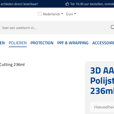
artikelen direct leverbaar!
Tot 15:30 uur bestellen, onmid
Nederlands
Euro
GEN
POLIEREN
PROTECTION
PPF & WRAPPING
ACCESSOIR
3D AA
Polijs
236m
Hoeveelhei