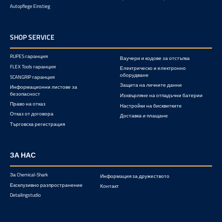
Autopflege Einstieg
SHOP SERVICE
RUPES гаранция
Ваучери и кодове за отстъпка
FLEX Tools гаранция
Електрическо и електронно
оборудване
SCANGRIP гаранция
Защита на личните данни
Информационни листове за
безопасност
Изхвърляне на отпадъчни батерии
Право на отказ
Настройки на бисквитките
Отказ от договора
Доставка и плащане
Търговска регистрация
ЗА НАС
За Chemical-Shark
Информация за дружеството
Ексклузивно разпространение
Контакт
Detailingstudio