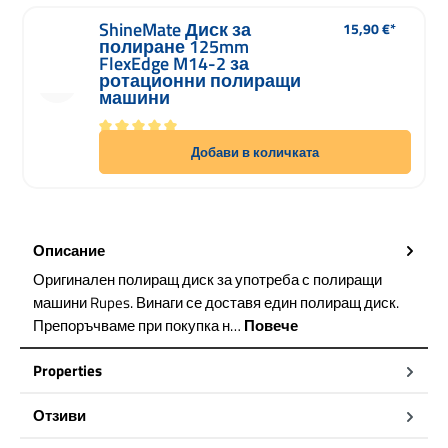
ShineMate Диск за
15,90 €*
Редовна цена:
полиране 125mm
FlexEdge M14-2 за
ротационни полиращи
машини
Средна оценка за 5 от 5 звезди
Добави в количката
Описание
Оригинален полиращ диск за употреба с полиращи
машини Rupes. Винаги се доставя един полиращ диск.
Препоръчваме при покупка н…
Повече
Properties
Отзиви