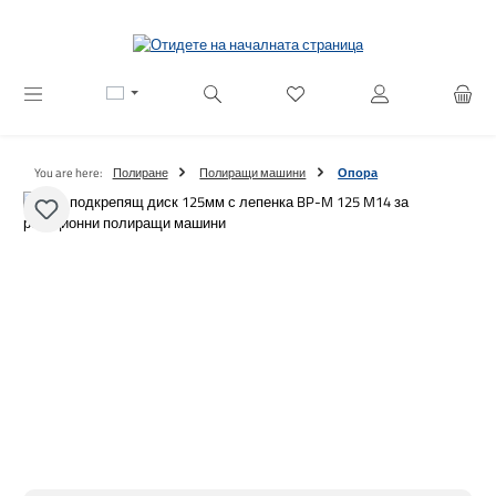
Преминете към основното съдържание
Имате 0 артикули от списъ
You are here:
Полиране
Полиращи машини
Опора
Пропуснете галерия с изображения