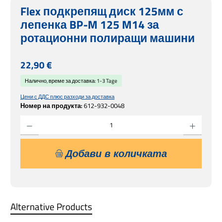
Flex подкрепящ диск 125мм с
лепенка BP-M 125 M14 за
ротационни полиращи машини
Редовна цена:
22,90 €
Налично, време за доставка: 1-3 Tage
Цени с ДДС плюс разходи за доставка
Номер на продукта:
612-932-0048
Количество на продукта: Въведете желаната сума или използвайте бутоните, за 
Добави в количката
Alternative Products