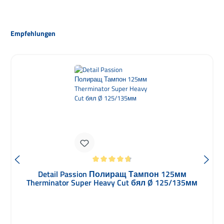
Пропуснете продуктовата галерия
Empfehlungen
Средна оценка за 4.83 от 5 звезди
Detail Passion Полиращ Тампон 125мм
Therminator Super Heavy Cut бял Ø 125/135мм