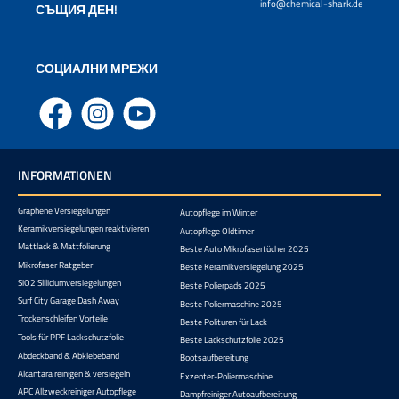
info@chemical-shark.de
СЪЩИЯ ДЕН!
СОЦИАЛНИ МРЕЖИ
Facebook
Instagram
YouTube
INFORMATIONEN
Graphene Versiegelungen
Autopflege im Winter
Keramikversiegelungen reaktivieren
Autopflege Oldtimer
Mattlack & Mattfolierung
Beste Auto Mikrofasertücher 2025
Mikrofaser Ratgeber
Beste Keramikversiegelung 2025
SiO2 Sliliciumversiegelungen
Beste Polierpads 2025
Surf City Garage Dash Away
Beste Poliermaschine 2025
Trockenschleifen Vorteile
Beste Polituren für Lack
Tools für PPF Lackschutzfolie
Beste Lackschutzfolie 2025
Abdeckband & Abklebeband
Bootsaufbereitung
Alcantara reinigen & versiegeln
Exzenter-Poliermaschine
APC Allzweckreiniger Autopflege
Dampfreiniger Autoaufbereitung