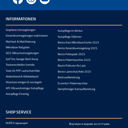
Facebook
Instagram
YouTube
INFORMATIONEN
Graphene Versiegelungen
Autopflege im Winter
Keramikversiegelungen reaktivieren
Autopflege Oldtimer
Mattlack & Mattfolierung
Beste Auto Mikrofasertücher 2025
Mikrofaser Ratgeber
Beste Keramikversiegelung 2025
SiO2 Sliliciumversiegelungen
Beste Polierpads 2025
Surf City Garage Dash Away
Beste Poliermaschine 2025
Trockenschleifen Vorteile
Beste Polituren für Lack
Tools für PPF Lackschutzfolie
Beste Lackschutzfolie 2025
Abdeckband & Abklebeband
Bootsaufbereitung
Alcantara reinigen & versiegeln
Exzenter-Poliermaschine
APC Allzweckreiniger Autopflege
Dampfreiniger Autoaufbereitung
Autopflege Einstieg
SHOP SERVICE
RUPES гаранция
Ваучери и кодове за отстъпка