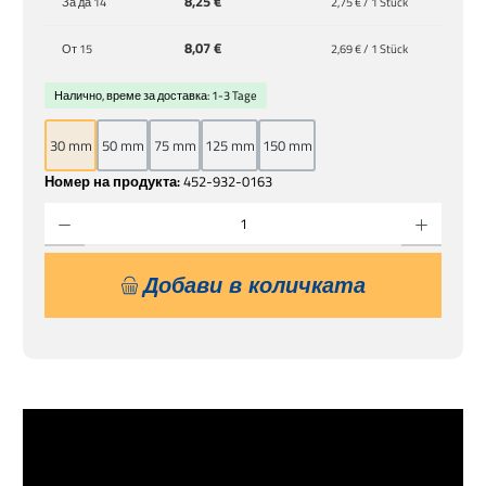
8,25 €
За да
14
2,75 € / 1 Stück
8,07 €
От
15
2,69 € / 1 Stück
Налично, време за доставка: 1-3 Tage
30 mm
50 mm
75 mm
125 mm
150 mm
Номер на продукта:
452-932-0163
Количество на продукта: Въведете желаната сума или използвайте бутоните, за 
Добави в количката