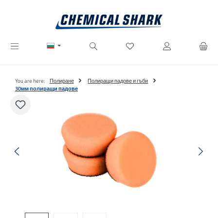
Преминете към основното съдържание
Имате 0 артикули от списъ
You are here:
Полиране
Полиращи падове и гъби
30мм полиращи падове
Пропуснете галерия с изображения