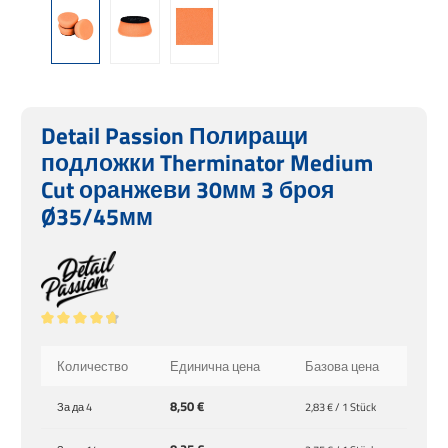
Detail Passion Полиращи
подложки Therminator Medium
Cut оранжеви 30мм 3 броя
Ø35/45мм
Средна оценка за 4.85 от 5 звезди
Количество
Единична цена
Базова цена
8,50 €
За да
4
2,83 € / 1 Stück