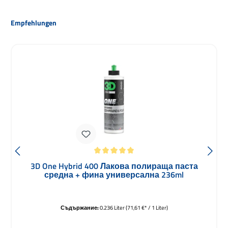
Пропуснете продуктовата галерия
Empfehlungen
Средна оценка за 5 от 5 звезди
3D One Hybrid 400 Лакова полираща паста
средна + фина универсална 236ml
Съдържание:
0.236 Liter
(71,61 €* / 1 Liter)
Редовна цена: