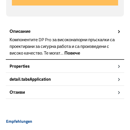
Описание
Компонентите DP Pro за високонапорни пръскалки са
проектирани за сигурна работа и са произведени с
високо качество. Те могат…
Повече
Properties
detail.tabsApplication
Отзиви
Пропуснете продуктовата галерия
Empfehlungen