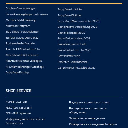
Graphene Versiegelungen
Autopflege im Winter
Keramikversiegelungen reaktivieren
Autopflege Oldtimer
Mattlack & Mattfolierung
Beste Auto Mikrofasertücher 2025
Mikrofaser Ratgeber
Beste Keramikversiegelung 2025
SiO2 Sliliciumversiegelungen
Beste Polierpads 2025
Surf City Garage Dash Away
Beste Poliermaschine 2025
Trockenschleifen Vorteile
Beste Polituren für Lack
Tools für PPF Lackschutzfolie
Beste Lackschutzfolie 2025
Abdeckband & Abklebeband
Bootsaufbereitung
Alcantara reinigen & versiegeln
Exzenter-Poliermaschine
APC Allzweckreiniger Autopflege
Dampfreiniger Autoaufbereitung
Autopflege Einstieg
SHOP SERVICE
RUPES гаранция
Ваучери и кодове за отстъпка
FLEX Tools гаранция
Електрическо и електронно
оборудване
SCANGRIP гаранция
Защита на личните данни
Информационни листове за
безопасност
Изхвърляне на отпадъчни батерии