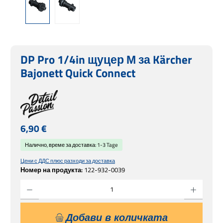
DP Pro 1/4in щуцер М за Kärcher
Bajonett Quick Connect
Редовна цена:
6,90 €
Налично, време за доставка: 1-3 Tage
Цени с ДДС плюс разходи за доставка
Номер на продукта:
122-932-0039
Количество на продукта: Въведете желаната сума или използвайте бутоните, за 
Добави в количката