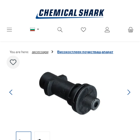
Преминете към основното съдържание
Имате 0 артикули от списъ
You are here:
аксесоари
Високостлеен почистващ апарат
Пропуснете галерия с изображения