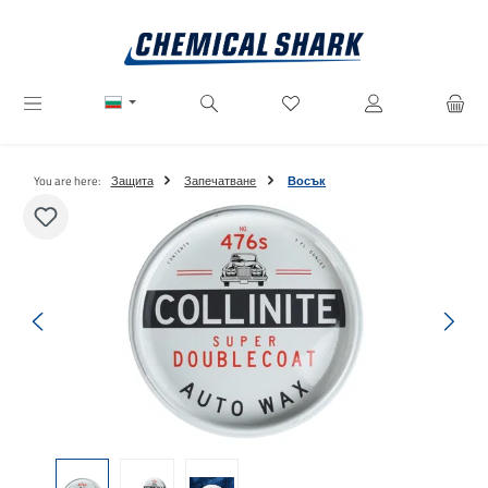
Преминете към основното съдържание
Имате 0 артикули от списъ
You are here:
Защита
Запечатване
Восък
Пропуснете галерия с изображения