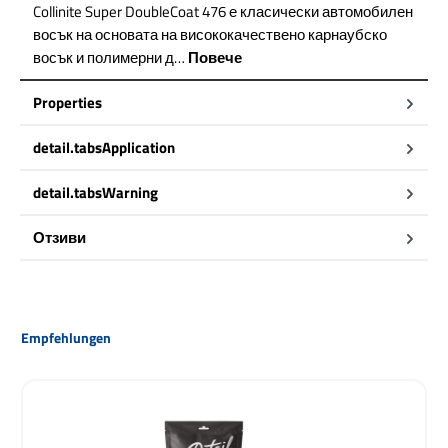
Collinite Super DoubleCoat 476 е класически автомобилен
восък на основата на висококачествено карнаубско
восък и полимерни д…
Повече
Properties
detail.tabsApplication
detail.tabsWarning
Отзиви
Пропуснете продуктовата галерия
Empfehlungen