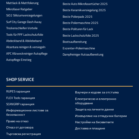
Mattlack & Mattfolierung
Beste Auto Mikrofasertücher 2025
Mikrofaser Ratgeber
Beste Keramikversiegelung 2025
SiO2 Sliliciumversiegelungen
Beste Polierpads 2025
Surf City Garage Dash Away
Beste Poliermaschine 2025
Trockenschleifen Vorteile
Beste Polituren für Lack
Tools für PPF Lackschutzfolie
Beste Lackschutzfolie 2025
Abdeckband & Abklebeband
Bootsaufbereitung
Alcantara reinigen & versiegeln
Exzenter-Poliermaschine
APC Allzweckreiniger Autopflege
Dampfreiniger Autoaufbereitung
Autopflege Einstieg
SHOP SERVICE
RUPES гаранция
Ваучери и кодове за отстъпка
FLEX Tools гаранция
Електрическо и електронно
оборудване
SCANGRIP гаранция
Защита на личните данни
Информационни листове за
безопасност
Изхвърляне на отпадъчни батерии
Право на отказ
Настройки на бисквитките
Отказ от договора
Доставка и плащане
Търговска регистрация