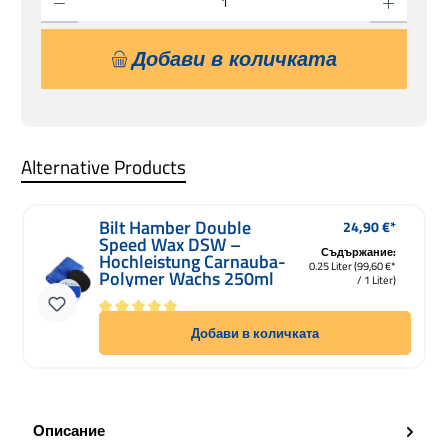
Добави в количката
Alternative Products
Bilt Hamber Double
24,90 €*
Редовна цена:
Speed Wax DSW –
Съдържание:
Hochleistung Carnauba-
0.25 Liter
(99,60 €*
Polymer Wachs 250ml
/ 1 Liter)
Средна оценка за 5 от 5 звезди
Добави в количката
Описание