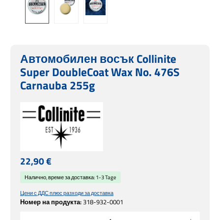
Автомобилен восък Collinite
Super DoubleCoat Wax No. 476S
Carnauba 255g
Редовна цена:
22,90 €
Налично, време за доставка: 1-3 Tage
Цени с ДДС плюс разходи за доставка
Номер на продукта:
318-932-0001
Количество на продукта: Въведете желаната сума или използвайте бутоните, за 