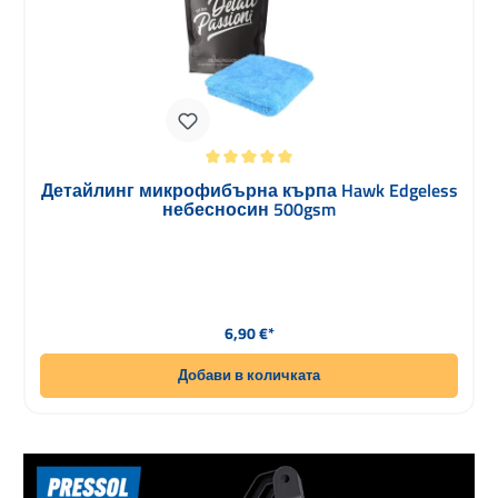
Средна оценка за 5 от 5 звезди
Детайлинг микрофибърна кърпа Hawk Edgeless
небесносин 500gsm
Редовна цена:
6,90 €*
Добави в количката