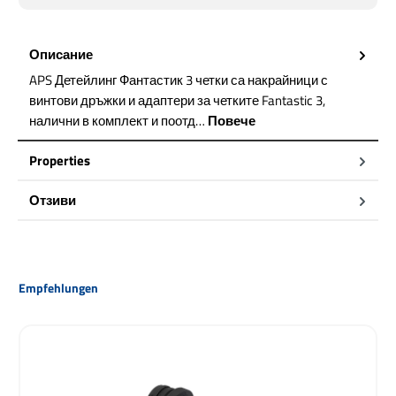
Описание
APS Детейлинг Фантастик 3 четки са накрайници с
винтови дръжки и адаптери за четките Fantastic 3,
налични в комплект и поотд…
Повече
Properties
Отзиви
Пропуснете продуктовата галерия
Empfehlungen