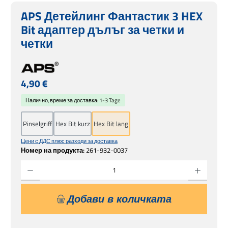
APS Детейлинг Фантастик 3 HEX
Bit адаптер дълъг за четки и
четки
Редовна цена:
4,90 €
Налично, време за доставка: 1-3 Tage
Pinselgriff
Hex Bit kurz
Hex Bit lang
Цени с ДДС плюс разходи за доставка
Номер на продукта:
261-932-0037
Количество на продукта: Въведете желаната сума или използвайте бутоните, за 
Добави в количката