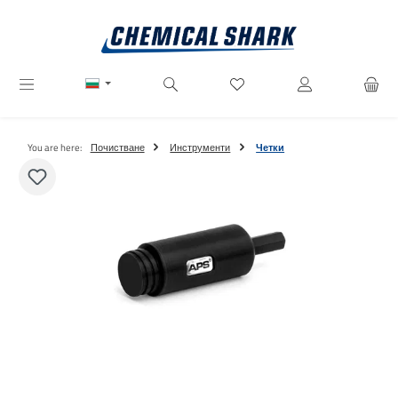
Преминете към основното съдържание
Имате 0 артикули от списъ
You are here:
Почистване
Инструменти
Четки
Пропуснете галерия с изображения