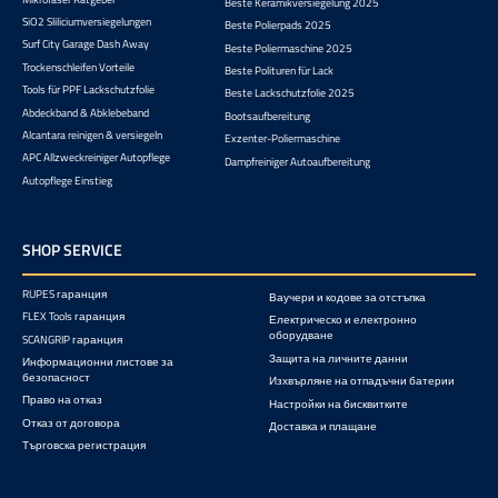
Beste Keramikversiegelung 2025
SiO2 Sliliciumversiegelungen
Beste Polierpads 2025
Surf City Garage Dash Away
Beste Poliermaschine 2025
Trockenschleifen Vorteile
Beste Polituren für Lack
Tools für PPF Lackschutzfolie
Beste Lackschutzfolie 2025
Abdeckband & Abklebeband
Bootsaufbereitung
Alcantara reinigen & versiegeln
Exzenter-Poliermaschine
APC Allzweckreiniger Autopflege
Dampfreiniger Autoaufbereitung
Autopflege Einstieg
SHOP SERVICE
RUPES гаранция
Ваучери и кодове за отстъпка
FLEX Tools гаранция
Електрическо и електронно
оборудване
SCANGRIP гаранция
Защита на личните данни
Информационни листове за
безопасност
Изхвърляне на отпадъчни батерии
Право на отказ
Настройки на бисквитките
Отказ от договора
Доставка и плащане
Търговска регистрация