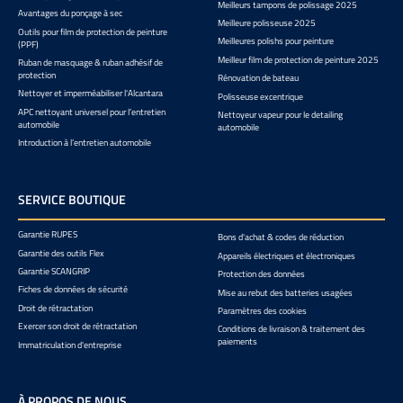
Meilleurs tampons de polissage 2025
Avantages du ponçage à sec
Meilleure polisseuse 2025
Outils pour film de protection de peinture
Meilleures polishs pour peinture
(PPF)
Meilleur film de protection de peinture 2025
Ruban de masquage & ruban adhésif de
protection
Rénovation de bateau
Nettoyer et imperméabiliser l'Alcantara
Polisseuse excentrique
APC nettoyant universel pour l’entretien
Nettoyeur vapeur pour le detailing
automobile
automobile
Introduction à l’entretien automobile
SERVICE BOUTIQUE
Garantie RUPES
Bons d'achat & codes de réduction
Garantie des outils Flex
Appareils électriques et électroniques
Garantie SCANGRIP
Protection des données
Fiches de données de sécurité
Mise au rebut des batteries usagées
Droit de rétractation
Paramètres des cookies
Exercer son droit de rétractation
Conditions de livraison & traitement des
paiements
Immatriculation d'entreprise
À PROPOS DE NOUS