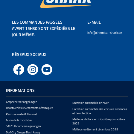
LES COMMANDES PASSÉES
E-MAIL
AVANT 15H30 SONT EXPÉDIÉES LE
info@chemical-shark.de
JOUR MÊME.
RÉSEAUX SOCIAUX
Facebook
Instagram
YouTube
INFORMATIONS
Graphene Versiegelungen
Entretien automobile en hiver
Réactiver les revêtements céramiques
Entretien automobile des voitures anciennes
et de collection
Peinture mate & film mat
Meilleurs chiffons en microfibre pour voiture
Guide de la microfibre
2025
SiO2 Sliliciumversiegelungen
Meilleur revêtement céramique 2025
Surf City Garage Dash Away