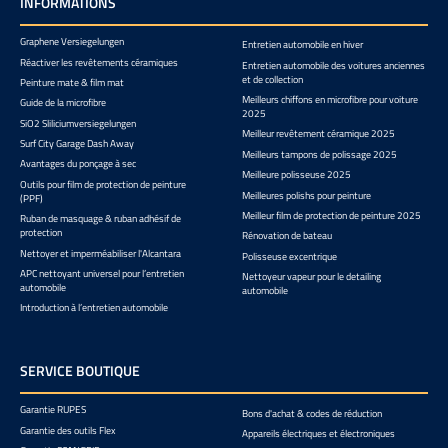
INFORMATIONS
Graphene Versiegelungen
Entretien automobile en hiver
Réactiver les revêtements céramiques
Entretien automobile des voitures anciennes
et de collection
Peinture mate & film mat
Meilleurs chiffons en microfibre pour voiture
Guide de la microfibre
2025
SiO2 Sliliciumversiegelungen
Meilleur revêtement céramique 2025
Surf City Garage Dash Away
Meilleurs tampons de polissage 2025
Avantages du ponçage à sec
Meilleure polisseuse 2025
Outils pour film de protection de peinture
Meilleures polishs pour peinture
(PPF)
Meilleur film de protection de peinture 2025
Ruban de masquage & ruban adhésif de
protection
Rénovation de bateau
Nettoyer et imperméabiliser l'Alcantara
Polisseuse excentrique
APC nettoyant universel pour l’entretien
Nettoyeur vapeur pour le detailing
automobile
automobile
Introduction à l’entretien automobile
SERVICE BOUTIQUE
Garantie RUPES
Bons d'achat & codes de réduction
Garantie des outils Flex
Appareils électriques et électroniques