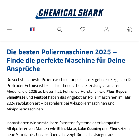
Passer au contenu principal
Vous avez 0 articles dans votre
Die besten Poliermaschinen 2025 –
Finde die perfekte Maschine für Deine
Ansprüche
Du suchst die beste Poliermaschine für perfekte Ergebnisse? Egal, ob Du
Profi oder Enthusiast bist – hier findest Du die leistungsstärksten
Modelle, die 2025 zu bieten hat. Führende Hersteller wie
Flex
,
Rupes
,
ShineMate
und
Festool
haben das Angebot an Poliermaschinen im Jahr
2024 revolutioniert – besonders bei Akkupoliermaschinen und
Minipoliermaschinen.
Innovationen wie verstellbare Exzenter-Systeme oder kompakte
Minipolierer von Marken wie
ShineMate
,
Lake Country
und
Flex
setzen
neue Standards. Unsere Übersicht zeigt Dir die Testsieger aus