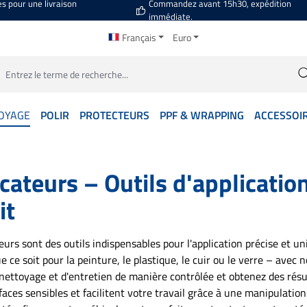
es pour une livraison
Commandez avant 15h30, expédition
immédiate.
Français
Euro
OYAGE
POLIR
PROTECTEURS
PPF & WRAPPING
ACCESSOI
cateurs – Outils d'applicatio
it
eurs sont des outils indispensables pour l'application précise et un
e ce soit pour la peinture, le plastique, le cuir ou le verre – avec 
 nettoyage et d'entretien de manière contrôlée et obtenez des résu
faces sensibles et facilitent votre travail grâce à une manipulatio