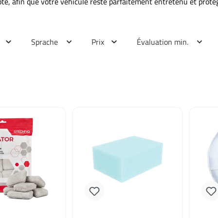
té, afin que votre véhicule reste parfaitement entretenu et proté
Sprache
Prix
Évaluation min.