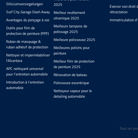
surfaces 
Sliliciumversiegelungen
2025
les zone
Exercer son droit 
les bor
Surf City Garage Dash Away
rétractation
Meilleur revêtement
céramique 2025
Avantages du ponçage à sec
Immatriculation d'
Meilleurs tampons de
Outils pour film de
polissage 2025
protection de peinture (PPF)
Meilleure polisseuse 2025
Ruban de masquage &
ruban adhésif de protection
Meilleures polishs pour
peinture
Nettoyer et imperméabiliser
l'Alcantara
Meilleur film de protection
de peinture 2025
APC nettoyant universel
pour l’entretien automobile
Rénovation de bateau
Introduction à l’entretien
Polisseuse excentrique
automobile
Nettoyeur vapeur pour le
detailing automobile
Tous les pri