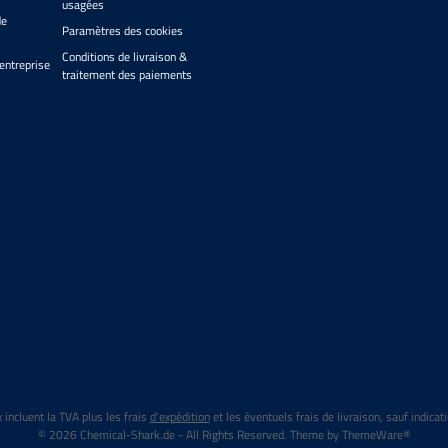
sensibles et dans
usagées
l’application de coatings
s étroites comme
de
céramiquesParfait pour
Paramètres des cookies
dures de porte.
vernis, verre, matt,
Conditions de livraison &
filmsFormat compact :
entreprise
traitement des paiements
40x30mm largeur/hauteur,
60mm longueurCouleur
grise pour bien visualiser la
coating absorbéeCompatible
avec Gtechniq, CarPro,
Gyeon, ServfacesVersion
mini économique pour
endroits restreints
x incluent la TVA plus les frais
d'expédition
et les éventuels frais de livraison, sauf indicati
© 2026 Chemical-Shark.de - All Rights Reserved. Theme by
ThemeWare®