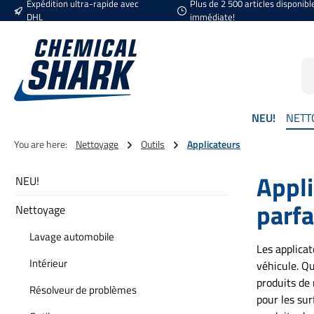
Expédition ultra-rapide avec
Plus de 2 500 articles disponibl
ser au contenu principal
Passer à la recherche
Passer à la navigation principale
DHL
immédiate!
NEU!
NETT
You are here:
Nettoyage
Outils
Applicateurs
Appli
NEU!
parfa
Nettoyage
Lavage automobile
Les applicat
Intérieur
véhicule. Qu
produits de
Résolveur de problèmes
pour les sur