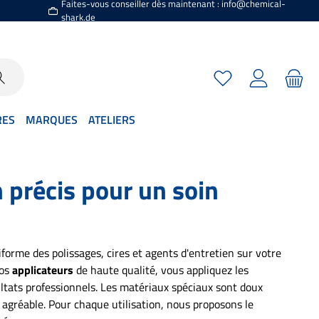
Faites-vous conseiller dès maintenant : info@chemical-
shark.de
Vous avez 0 articles
RES
MARQUES
ATELIERS
n précis pour un soin
iforme des polissages, cires et agents d'entretien sur votre
nos
applicateurs
de haute qualité, vous appliquez les
ltats professionnels. Les matériaux spéciaux sont doux
n agréable. Pour chaque utilisation, nous proposons le