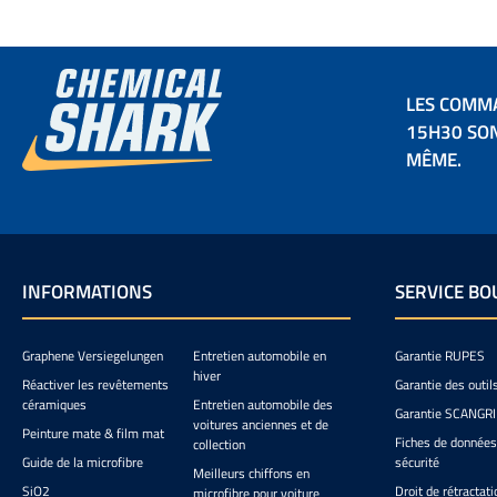
même C
caoutchouc. Applicate
Ultra.Appl
mousse p
Detail
appliq
revêtem
l'applica
colo
de produi
cielMicrofi
LES COMM
applica
filmé pou
éc
15H30 SON
re
MÊME.
cérami
peinture,
mate et 
pratiq
(largeur/
de longCo
une meille
INFORMATIONS
SERVICE BO
produit 
parfaite
Car
Graphene Versiegelungen
Entretien automobile en
Garantie RUPES
Servfaces
hiver
première 
Réactiver les revêtements
Garantie des outil
disponible
céramiques
Entretien automobile des
Garantie SCANGR
et la 
voitures anciennes et de
Peinture mate & film mat
améliorée
Fiches de données
collection
une utilis
Guide de la microfibre
sécurité
Meilleurs chiffons en
l'appl
SiO2
Droit de rétractati
microfibre pour voiture