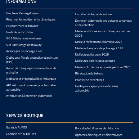
INFORMATIONS
Graphene Versiegelungen
Entretien automobile en hiver
Réactiver les revêtements céramiques
Entretien automobile des voitures anciennes
et de collection
Peinture mate & film mat
Meilleurs chiffons en microfibre pour voiture
Guide de la microfibre
2025
SiO2 Sliliciumversiegelungen
Meilleur revêtement céramique 2025
Surf City Garage Dash Away
Meilleurs tampons de polissage 2025
Avantages du ponçage à sec
Meilleure polisseuse 2025
Outils pour film de protection de peinture
Meilleures polishs pour peinture
(PPF)
Meilleur film de protection de peinture 2025
Ruban de masquage & ruban adhésif de
protection
Rénovation de bateau
Nettoyer et imperméabiliser l'Alcantara
Polisseuse excentrique
APC nettoyant universel pour l’entretien
Nettoyeur vapeur pour le detailing
automobile
automobile
Introduction à l’entretien automobile
SERVICE BOUTIQUE
Garantie RUPES
Bons d'achat & codes de réduction
Garantie des outils Flex
Appareils électriques et électroniques