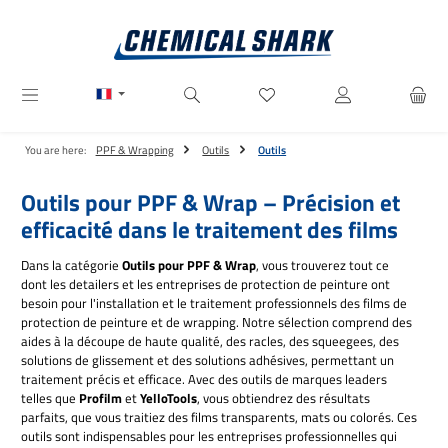
Passer au contenu principal
Vous avez 0 articles dans votre
You are here:
PPF & Wrapping
Outils
Outils
Outils pour PPF & Wrap – Précision et
efficacité dans le traitement des films
Dans la catégorie
Outils pour PPF & Wrap
, vous trouverez tout ce
dont les detailers et les entreprises de protection de peinture ont
besoin pour l'installation et le traitement professionnels des films de
protection de peinture et de wrapping. Notre sélection comprend des
aides à la découpe de haute qualité, des racles, des squeegees, des
solutions de glissement et des solutions adhésives, permettant un
traitement précis et efficace. Avec des outils de marques leaders
telles que
Profilm
et
YelloTools
, vous obtiendrez des résultats
parfaits, que vous traitiez des films transparents, mats ou colorés. Ces
outils sont indispensables pour les entreprises professionnelles qui