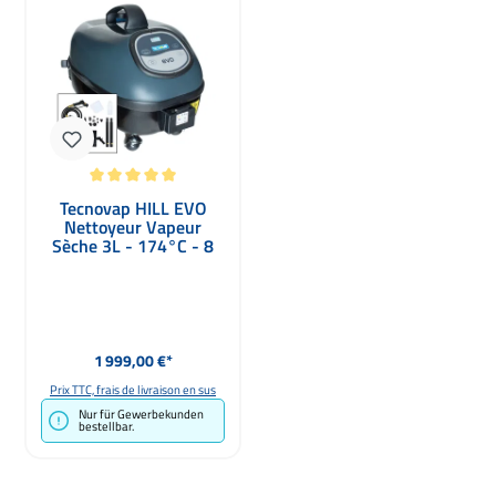
Note moyenne de 5 sur 5 étoiles
Tecnovap HILL EVO
Nettoyeur Vapeur
Sèche 3L - 174°C - 8
bar
Prix régulier :
1 999,00 €*
Prix TTC, frais de livraison en sus
Nur für Gewerbekunden
bestellbar.