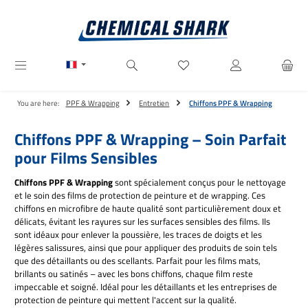
Passer au contenu principal
Vous avez 0 articles dans votre
You are here:
PPF & Wrapping
Entretien
Chiffons PPF & Wrapping
Chiffons PPF & Wrapping – Soin Parfait
pour Films Sensibles
Chiffons PPF & Wrapping
sont spécialement conçus pour le nettoyage
et le soin des films de protection de peinture et de wrapping. Ces
chiffons en microfibre de haute qualité sont particulièrement doux et
délicats, évitant les rayures sur les surfaces sensibles des films. Ils
sont idéaux pour enlever la poussière, les traces de doigts et les
légères salissures, ainsi que pour appliquer des produits de soin tels
que des détaillants ou des scellants. Parfait pour les films mats,
brillants ou satinés – avec les bons chiffons, chaque film reste
impeccable et soigné. Idéal pour les détaillants et les entreprises de
protection de peinture qui mettent l'accent sur la qualité.