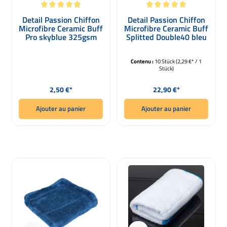
Note moyenne de 4.96 sur 5 étoiles
Note moyenne de 5 sur 5 étoiles
Detail Passion Chiffon
Detail Passion Chiffon
Microfibre Ceramic Buff
Microfibre Ceramic Buff
Pro skyblue 325gsm
Splitted Double40 bleu
ciel Set de 10
Contenu :
10 Stück
(2,29 €* / 1
Stück)
Prix régulier :
Prix régulier :
2,50 €*
22,90 €*
Ajouter au panier
Ajouter au panier