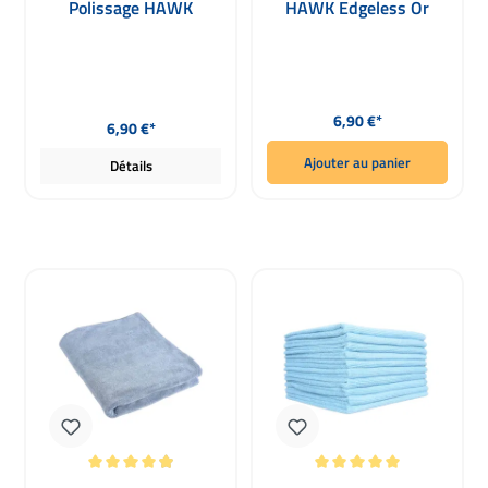
Polissage HAWK
HAWK Edgeless Or
Edgeless bleu marine
500gsm
500gsm
Prix régulier :
Prix régulier :
6,90 €*
6,90 €*
Ajouter au panier
Détails
Note moyenne de 4.95 sur 5 étoiles
Note moyenne de 5 sur 5 étoiles