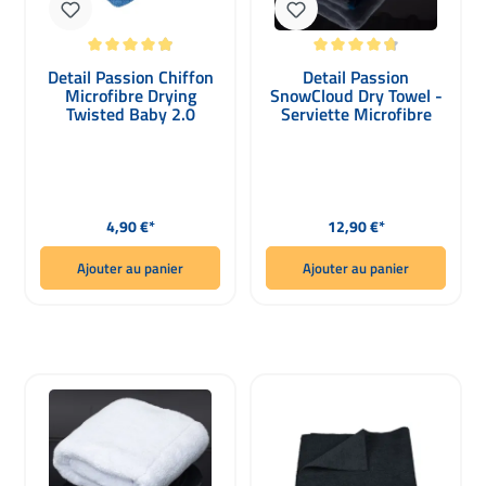
Note moyenne de 4.9 sur 5 étoiles
Note moyenne de 4.85 sur 5 étoiles
Detail Passion Chiffon
Detail Passion
Microfibre Drying
SnowCloud Dry Towel -
Twisted Baby 2.0
Serviette Microfibre
icegrey & seablue
Ultra Douce 1200 GSM
40x40cm
Prix régulier :
Prix régulier :
4,90 €*
12,90 €*
Ajouter au panier
Ajouter au panier