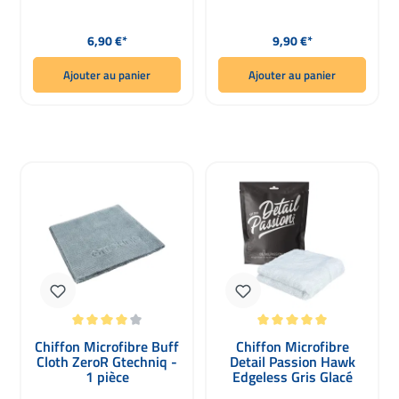
Prix régulier :
Prix régulier :
6,90 €*
9,90 €*
Ajouter au panier
Ajouter au panier
Note moyenne de 4 sur 5 étoiles
Note moyenne de 5 sur 5 étoiles
Chiffon Microfibre Buff
Chiffon Microfibre
Cloth ZeroR Gtechniq -
Detail Passion Hawk
1 pièce
Edgeless Gris Glacé
500gsm