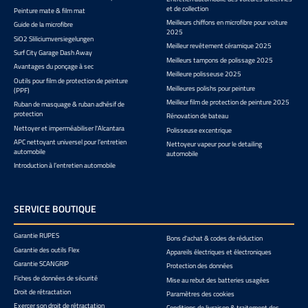
et de collection
Peinture mate & film mat
Meilleurs chiffons en microfibre pour voiture
Guide de la microfibre
2025
SiO2 Sliliciumversiegelungen
Meilleur revêtement céramique 2025
Surf City Garage Dash Away
Meilleurs tampons de polissage 2025
Avantages du ponçage à sec
Meilleure polisseuse 2025
Outils pour film de protection de peinture
Meilleures polishs pour peinture
(PPF)
Meilleur film de protection de peinture 2025
Ruban de masquage & ruban adhésif de
protection
Rénovation de bateau
Nettoyer et imperméabiliser l'Alcantara
Polisseuse excentrique
APC nettoyant universel pour l’entretien
Nettoyeur vapeur pour le detailing
automobile
automobile
Introduction à l’entretien automobile
SERVICE BOUTIQUE
Garantie RUPES
Bons d'achat & codes de réduction
Garantie des outils Flex
Appareils électriques et électroniques
Garantie SCANGRIP
Protection des données
Fiches de données de sécurité
Mise au rebut des batteries usagées
Droit de rétractation
Paramètres des cookies
Exercer son droit de rétractation