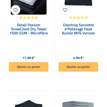
Note moyenne de 4.88 sur 5 étoiles
Note moyenne de 5 sur 5 étoiles
Detail Passion
Gtechniq Serviette
SnowCloud Dry Towel
d'Polissage Haze
1500 GSM - Microfibre
Buster MF6 Version
ultra douce
2022 noire
Prix régulier :
Prix régulier :
17,90 €*
4,90 €*
Ajouter au panier
Ajouter au panier