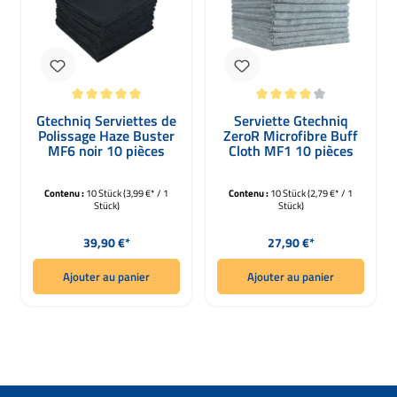
Note moyenne de 5 sur 5 étoiles
Note moyenne de 4 sur 5 étoiles
Gtechniq Serviettes de
Serviette Gtechniq
Polissage Haze Buster
ZeroR Microfibre Buff
MF6 noir 10 pièces
Cloth MF1 10 pièces
Contenu :
10 Stück
(3,99 €* / 1
Contenu :
10 Stück
(2,79 €* / 1
Stück)
Stück)
Prix régulier :
Prix régulier :
39,90 €*
27,90 €*
Ajouter au panier
Ajouter au panier