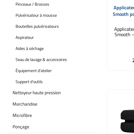
Pinceaux / Brosses
Applicate
Smooth po
Pulvérisateur à mousse
revêtem
Bouteilles pulvérisateurs
Applicate
Smooth – 
Aspirateur
revêtemen
graphèn
Aides à séchage
Detail Pas
conçu sp
P
Seau de lavage & accessoires
une appl
uniforme 
Équipement d'atelier
revêtemen
Ajout
en cérami
Support d'outils
Sa sur
combinée
Nettoyeur haute pression
mousse
délica
Marchandise
peintur
répartiti
sur des s
Microfibre
comme le
touch, les
Ponçage
les pièces