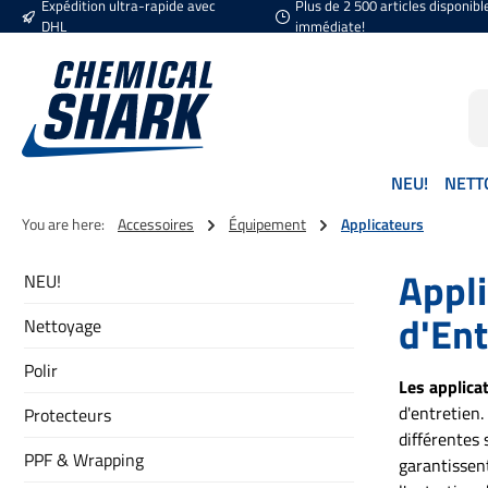
Expédition ultra-rapide avec
Plus de 2 500 articles disponibl
ser au contenu principal
Passer à la recherche
Passer à la navigation principale
DHL
immédiate!
NEU!
NETT
You are here:
Accessoires
Équipement
Applicateurs
Appli
NEU!
d'Ent
Nettoyage
Polir
Les applica
d'entretien.
Protecteurs
différentes s
PPF & Wrapping
garantissent