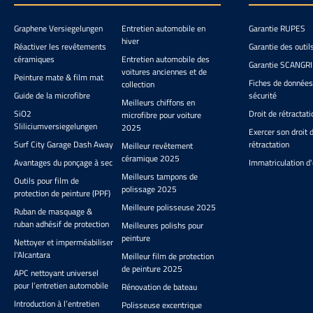
l’applica
ou de
céramiq
GRAPHENE
Graphene Versiegelungen
Entretien automobile en
Garantie RUPES
vernis
Detail Pa
hiver
filmsFo
Réactiver les revêtements
Garantie des outil
votre 
40x30mm l
céramiques
Entretien automobile des
applicatio
Garantie SCANGR
60mm lo
voitures anciennes et de
avec co
Peinture mate & film mat
grise pour
Fiches de données
collection
effica
coating a
Guide de la microfibre
sécurité
Meilleurs chiffons en
avec Gt
SiO2
Droit de rétractati
microfibre pour voiture
Gyeon, S
Sliliciumversiegelungen
2025
mini éc
Exercer son droit 
endroi
Surf City Garage Dash Away
rétractation
Meilleur revêtement
céramique 2025
Avantages du ponçage à sec
Immatriculation d'
Meilleurs tampons de
Outils pour film de
polissage 2025
protection de peinture (PPF)
Meilleure polisseuse 2025
Ruban de masquage &
ruban adhésif de protection
Meilleures polishs pour
peinture
Nettoyer et imperméabiliser
l'Alcantara
Meilleur film de protection
de peinture 2025
APC nettoyant universel
pour l’entretien automobile
Rénovation de bateau
Introduction à l’entretien
Polisseuse excentrique