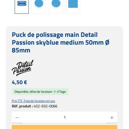
Puck de polissage main Detail
Passion skyblue medium 50mm Ø
85mm
Prix régulier :
4,50 €
Disponible, délai de livraison : 1-3 Tage
Prix TTC, frais de livraison en sus
Réf. produit :
452-932-0066
Quantité de produit : Entrez la quantité souhaitée ou utilisez les boutons pour augmente