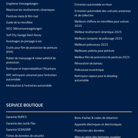
Graphene Versiegelungen
Entretien automobile en hiver
Réactiver les revêtements céramiques
Entretien automobile des voitures anciennes
et de collection
Peinture mate & film mat
Meilleurs chiffons en microfibre pour voiture
Guide de la microfibre
2025
SiO2 Sliliciumversiegelungen
Meilleur revêtement céramique 2025
Surf City Garage Dash Away
Meilleurs tampons de polissage 2025
Avantages du ponçage à sec
Meilleure polisseuse 2025
Outils pour film de protection de peinture
Meilleures polishs pour peinture
(PPF)
Meilleur film de protection de peinture 2025
Ruban de masquage & ruban adhésif de
protection
Rénovation de bateau
Nettoyer et imperméabiliser l'Alcantara
Polisseuse excentrique
APC nettoyant universel pour l’entretien
Nettoyeur vapeur pour le detailing
automobile
automobile
Introduction à l’entretien automobile
SERVICE BOUTIQUE
Garantie RUPES
Bons d'achat & codes de réduction
Garantie des outils Flex
Appareils électriques et électroniques
Garantie SCANGRIP
Protection des données
Fiches de données de sécurité
Mise au rebut des batteries usagées