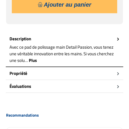
Ajouter au panier
Description
Avec ce pad de polissage main Detail Passion, vous tenez
une véritable innovation entre les mains. Si vous cherchez
une solu…
Plus
Propriété
Évaluations
Ignorer la galerie de produits
Recommandations