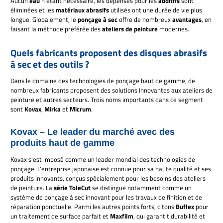
Aucun
eau
n'étant nécessaire, les dépenses pour les
additifs
sont
éliminées et les
matériaux abrasifs
utilisés ont une durée de vie plus
longue. Globalement, le
ponçage à sec
offre de nombreux
avantages
, en
faisant la méthode préférée des
ateliers de peinture
modernes.
Quels fabricants proposent des disques abrasifs
à sec et des outils ?
Dans le domaine des technologies de ponçage haut de gamme, de
nombreux fabricants proposent des solutions innovantes aux ateliers de
peinture et autres secteurs. Trois noms importants dans ce segment
sont
Kovax
,
Mirka
et
Micrum
.
Kovax – Le leader du marché avec des
produits haut de gamme
Kovax s'est imposé comme un leader mondial des technologies de
ponçage. L'entreprise japonaise est connue pour sa haute qualité et ses
produits innovants, conçus spécialement pour les besoins des ateliers
de peinture. La
série ToleCut
se distingue notamment comme un
système de ponçage à sec innovant pour les travaux de finition et de
réparation ponctuelle. Parmi les autres points forts, citons
Buflex
pour
un traitement de surface parfait et
Maxfilm
, qui garantit durabilité et