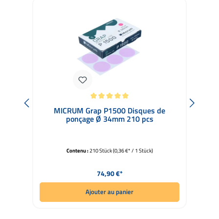
Note moyenne de 5 sur 5 étoiles
Not
MICRUM Grap P1500 Disques de
MI
ponçage Ø 34mm 210 pcs
Contenu :
210 Stück
(0,36 €* / 1 Stück)
Prix régulier :
74,90 €*
Ajouter au panier