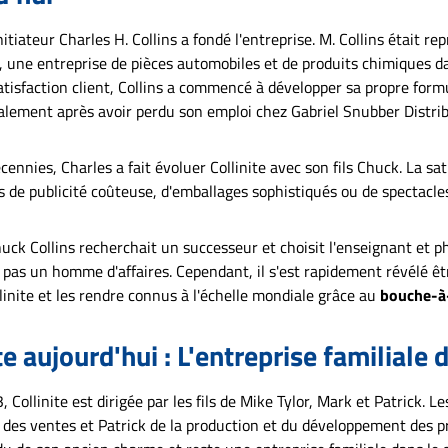
des dépôts et des
Le Collinite Super
nitiateur Charles H. Collins a fondé l'entreprise. M. Collins était
t est idéal pour
n, une entreprise de pièces automobiles et de produits chimiques 
ants en entretien
e, tout en étant
atisfaction client, Collins a commencé à développer sa propre formu
et utilisé par les
calement après avoir perdu son emploi chez Gabriel Snubber Distrib
 classique
ant traditionnel :
mobile Collinite
écennies, Charles a fait évoluer Collinite avec son fils Chuck. La sa
Super DoubleCoat
a
s de publicité coûteuse, d'emballages sophistiqués ou de spectacles
ppliquer avec une
abilité Protection
our les peintures
ck Collins recherchait un successeur et choisit l'enseignant et ph
cules exposées
 pas un homme d'affaires. Cependant, il s'est rapidement révélé êt
te résistance à
linite et les rendre connus à l'échelle mondiale grâce au
bouche-à-
à la saleté Idéal
 débutants Cire
 parfaite, mais
te aujourd'hui : L'entreprise familiale 
 utilisable toute
ntenu : 266 ml ou
 Collinite est dirigée par les fils de Mike Tylor, Mark et Patrick. L
on des cires à base
ction
des ventes et Patrick de la production et du développement des pro
es, nous listons