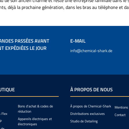
du de son ancien charme et reste une entreprise familiale dans le se
 produits utiles
ts, déjà la prochaine génération, dans les bras au téléphone et da
lication des cires
Pour le Collinite
s recommandons
emple les pads
ation de Detail
et des chiffons
à poils longs pour
ANDES PASSÉES AVANT
E-MAIL
llant éclatant.
T EXPÉDIÉES LE JOUR
info@chemical-shark.de
UTIQUE
À PROPOS DE NOUS
Bons d'achat & codes de
À propos de Chemical-Shark
Mentions 
réduction
s Flex
Distributions exclusives
Contact
Appareils électriques et
IP
Studio de Detailing
électroniques
 de