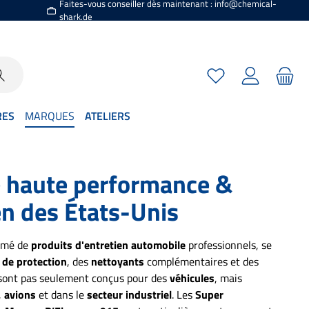
Faites-vous conseiller dès maintenant : info@chemical-
shark.de
Vous avez 0 articles
RES
MARQUES
ATELIERS
de haute performance &
en des États-Unis
mmé de
produits d'entretien automobile
professionnels, se
s de protection
, des
nettoyants
complémentaires et des
e sont pas seulement conçus pour des
véhicules
, mais
,
avions
et dans le
secteur industriel
. Les
Super