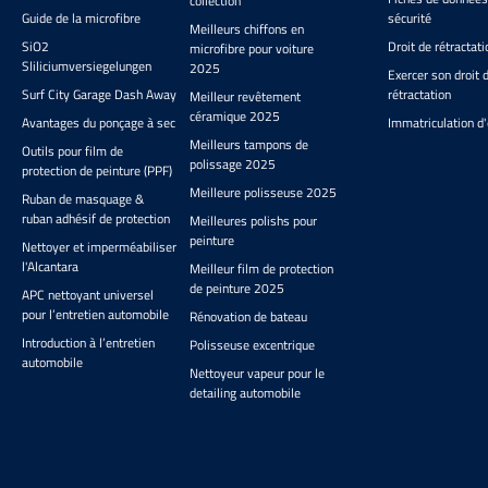
collection
Guide de la microfibre
sécurité
Meilleurs chiffons en
SiO2
Droit de rétractati
microfibre pour voiture
Sliliciumversiegelungen
2025
Exercer son droit 
Surf City Garage Dash Away
rétractation
Meilleur revêtement
céramique 2025
Avantages du ponçage à sec
Immatriculation d'
Meilleurs tampons de
Outils pour film de
polissage 2025
protection de peinture (PPF)
Meilleure polisseuse 2025
Ruban de masquage &
ruban adhésif de protection
Meilleures polishs pour
peinture
Nettoyer et imperméabiliser
l'Alcantara
Meilleur film de protection
de peinture 2025
APC nettoyant universel
pour l’entretien automobile
Rénovation de bateau
Introduction à l’entretien
Polisseuse excentrique
automobile
Nettoyeur vapeur pour le
detailing automobile