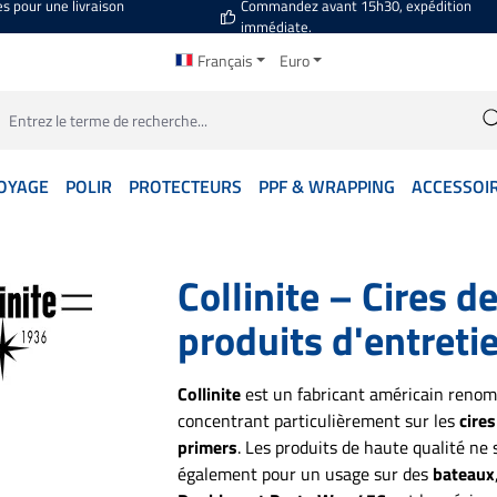
es pour une livraison
Commandez avant 15h30, expédition
immédiate.
Français
Euro
OYAGE
POLIR
PROTECTEURS
PPF & WRAPPING
ACCESSOI
Collinite – Cires 
produits d'entreti
Collinite
est un fabricant américain reno
concentrant particulièrement sur les
cire
primers
. Les produits de haute qualité n
également pour un usage sur des
bateaux