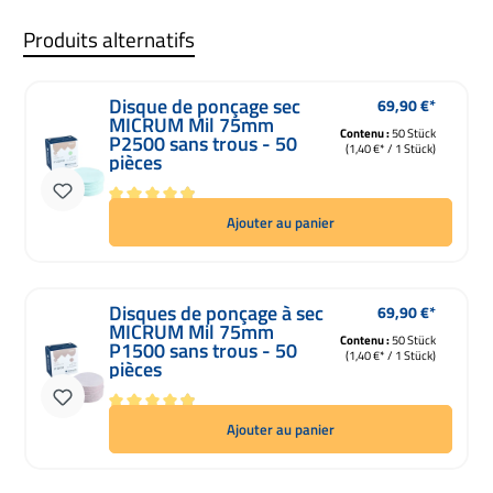
Produits alternatifs
Disque de ponçage sec
69,90 €*
Prix régulier :
MICRUM Mil 75mm
Contenu :
50 Stück
P2500 sans trous - 50
(1,40 €* / 1 Stück)
pièces
Note moyenne de 4.88 sur 5 étoiles
Ajouter au panier
Disques de ponçage à sec
69,90 €*
Prix régulier :
MICRUM Mil 75mm
Contenu :
50 Stück
P1500 sans trous - 50
(1,40 €* / 1 Stück)
pièces
Note moyenne de 4.88 sur 5 étoiles
Ajouter au panier