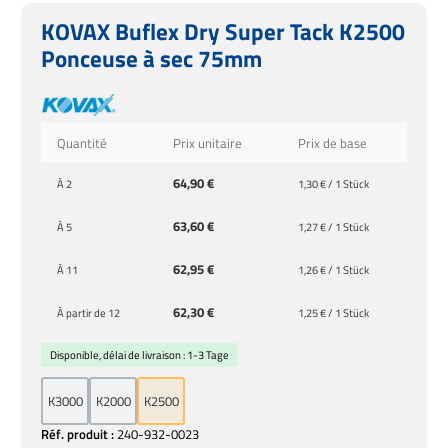
KOVAX Buflex Dry Super Tack K2500
Ponceuse à sec 75mm
Quantité
Prix unitaire
Prix de base
64,90 €
À
2
1,30 € / 1 Stück
63,60 €
À
5
1,27 € / 1 Stück
62,95 €
À
11
1,26 € / 1 Stück
62,30 €
À partir de
12
1,25 € / 1 Stück
Disponible, délai de livraison : 1-3 Tage
K3000
K2000
K2500
Réf. produit :
240-932-0023