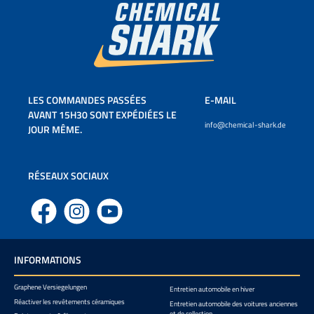
LES COMMANDES PASSÉES
E-MAIL
AVANT 15H30 SONT EXPÉDIÉES LE
info@chemical-shark.de
JOUR MÊME.
RÉSEAUX SOCIAUX
Facebook
Instagram
YouTube
INFORMATIONS
Graphene Versiegelungen
Entretien automobile en hiver
Réactiver les revêtements céramiques
Entretien automobile des voitures anciennes
et de collection