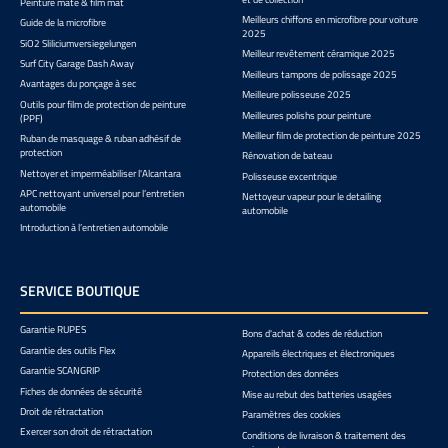
Peinture mate & film mat
Meilleurs chiffons en microfibre pour voiture
Guide de la microfibre
2025
SiO2 Sliliciumversiegelungen
Meilleur revêtement céramique 2025
Surf City Garage Dash Away
Meilleurs tampons de polissage 2025
Avantages du ponçage à sec
Meilleure polisseuse 2025
Outils pour film de protection de peinture
Meilleures polishs pour peinture
(PPF)
Meilleur film de protection de peinture 2025
Ruban de masquage & ruban adhésif de
protection
Rénovation de bateau
Nettoyer et imperméabiliser l'Alcantara
Polisseuse excentrique
APC nettoyant universel pour l’entretien
Nettoyeur vapeur pour le detailing
automobile
automobile
Introduction à l’entretien automobile
SERVICE BOUTIQUE
Garantie RUPES
Bons d'achat & codes de réduction
Garantie des outils Flex
Appareils électriques et électroniques
Garantie SCANGRIP
Protection des données
Fiches de données de sécurité
Mise au rebut des batteries usagées
Droit de rétractation
Paramètres des cookies
Exercer son droit de rétractation
Conditions de livraison & traitement des