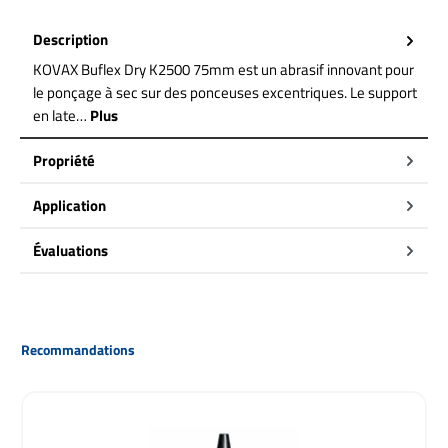
Description
KOVAX Buflex Dry K2500 75mm est un abrasif innovant pour
le ponçage à sec sur des ponceuses excentriques. Le support
en late…
Plus
Propriété
Application
Évaluations
Ignorer la galerie de produits
Recommandations