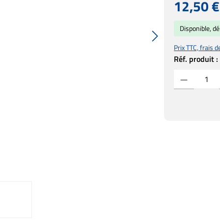
Prix régulier :
12,50 €
Disponible, dé
Prix TTC, frais d
Réf. produit 
Quantité de prod