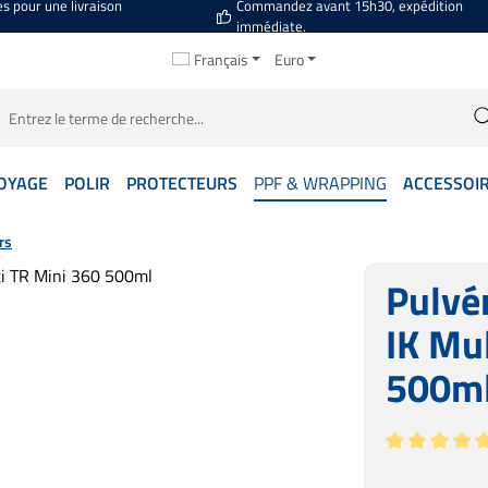
es pour une livraison
Commandez avant 15h30, expédition
immédiate.
Français
Euro
OYAGE
POLIR
PROTECTEURS
PPF & WRAPPING
ACCESSOI
rs
Pulvé
IK Mu
500m
Note moyenne 