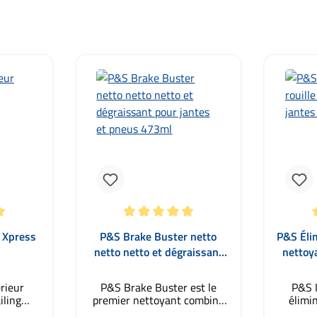
r 5 étoiles
Note moyenne de 5 sur 5 étoiles
Note moy
r Xpress
P&S Brake Buster netto
P&S Élim
netto netto et dégraissant
nettoy
pour jantes et pneus 473ml
rieur
P&S Brake Buster est le
P&S I
iling
premier nettoyant combiné
élimin
u en un
pour jantes et pneus. Brake
nett