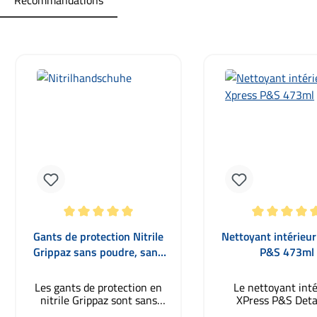
Recommandations
Ignorer la galerie de produits
Note moyenne de 5 sur 5 étoiles
Note moyenne de 5 su
Gants de protection Nitrile
Nettoyant intérieu
Grippaz sans poudre, sans
P&S 473ml
latex, noir, pack de 50
Les gants de protection en
Le nettoyant inté
nitrile Grippaz sont sans
XPress P&S Deta
poudre, sans silicone et sans
Products est deven