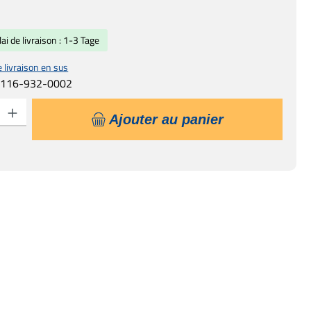
lai de livraison : 1-3 Tage
e livraison en sus
:
116-932-0002
uit : Entrez la quantité souhaitée ou utilisez les boutons pour augmenter ou d
Ajouter au panier