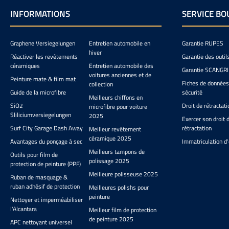
"normaux", nous avons donc
et élimine la sale
INFORMATIONS
SERVICE BO
commencé des tests
graisse, l'huile et 
approfondis. Les axes de
contaminants causés
travail étaient la durabilité,
utilisation quotid
la résistance chimique
Nettoyant intérie
Graphene Versiegelungen
Entretien automobile en
Garantie RUPES
nécessaire, l'effet anti-
pour tout l'intér
hiver
Réactiver les revêtements
Garantie des outil
transpiration et une agréable
Respectueux des ma
céramiques
Entretien automobile des
Garantie SCANGR
sensation tactile. Parmi nos
très efficace cont
voitures anciennes et de
Peinture mate & film mat
souvenirs d'avant-COVID,
salissures Élimine la
Fiches de données
collection
seuls les gants de protection
la graisse, l'huile 
Guide de la microfibre
sécurité
Meilleurs chiffons en
"Black Mamba" étaient à la
dépôts incrustés 
SiO2
Droit de rétractati
microfibre pour voiture
hauteur, mais selon nos
agréable de cannel
Sliliciumversiegelungen
2025
tests, ils n'atteignent plus la
s'évapore rapideme
Exercer son droit 
qualité d'origine. Par chance,
élimine durableme
Surf City Garage Dash Away
rétractation
Meilleur revêtement
nous avons découvert les
odeurs désagréab
céramique 2025
Avantages du ponçage à sec
Immatriculation d'
Grippaz à l'étranger, qui non
Conditionnement Ch
Meilleurs tampons de
seulement offrent une
Shark.de : 473ml 
Outils pour film de
polissage 2025
esthétique intéressante,
litres
protection de peinture (PPF)
mais qui se distinguent
Meilleure polisseuse 2025
Ruban de masquage &
également dès le premier
ruban adhésif de protection
Meilleures polishs pour
contact avec la peau : ils
peinture
s'ajustent étroitement, sont
Nettoyer et imperméabiliser
massivement extensibles,
l'Alcantara
Meilleur film de protection
peuvent être enfilés même
de peinture 2025
APC nettoyant universel
sur des mains légèrement