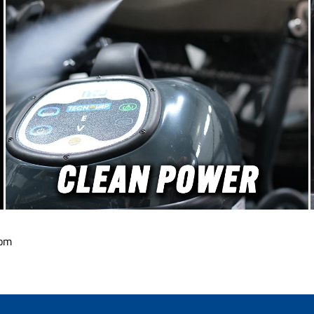
sateurs
spéciale des Grippaz : ils sont
ent tenus
antistatiques ! Le gant de
tteries
protection parfait pour le
peut se
detailing : Grippaz nitrile
dans les
sans poudre, sans latex,
unicipaux
antistatique Depuis mi-
lants.
2022, il était prévisible que
les gants de nitrile
deviendraient à nouveau
disponibles à des prix
"normaux", nous avons donc
commencé des tests
approfondis. Les axes de
travail étaient la durabilité,
la résistance chimique
nécessaire, l'effet anti-
transpiration et une agréable
sensation tactile. Parmi nos
souvenirs d'avant-COVID,
com
seuls les gants de protection
"Black Mamba" étaient à la
hauteur, mais selon nos
tests, ils n'atteignent plus la
qualité d'origine. Par chance,