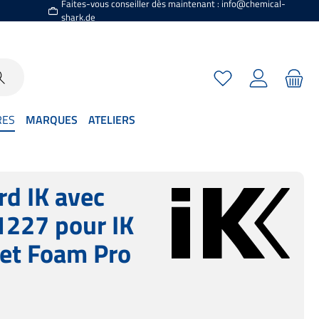
Faites-vous conseiller dès maintenant : info@chemical-
shark.de
Vous avez 0 articles
RES
MARQUES
ATELIERS
rd IK avec
1227 pour IK
et Foam Pro