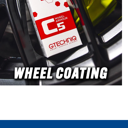
peluches, la formulation
douce offre d'autres
avantages. Référence pour le
mélange de Slip Solutions
pour films de protection PPF
Shampoing pour bébé
Johnson's Original Bouteille
économique de 750 ml avec
distributeur Dose habituelle :
10 ml pour 1 litre d'eau
Neutre en pH, donc
respectueux des matériaux
En tant que distribution
officielle Profilm pour
l'Allemagne et l'Autriche,
nous proposons ce produit
pour offrir à nos clients la
commodité d'un
approvisionnement rapide. Le
shampoing pour bébé
Johnson's Original est plutôt
rare sur le marché de la
droguerie en Allemagne et
en Autriche, en raison de la