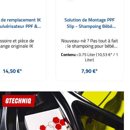
 de remplacement IK
Solution de Montage PPF
ulvérisateur PPF &
Slip - Shampoing Bébé
Tinting
Johnsons Original 750ml
ssoire et pièce de
Nouveau-né ? Pas tout à fait
ange originale IK
: le shampoing pour bébé
Johnson's Original est depuis
Contenu :
0.75 Liter
(10,53 €* / 1
de nombreuses années la
Liter)
référence pour le mélange de
la solution de montage "Slip
Prix régulier :
Prix régulier :
14,50 €*
7,90 €*
Solution" pour le traitement
de films de protection PPF et
de films pour fenêtres. Le
outer au panier
Ajouter au panier
shampoing Johnson's est
neutre en pH et
n'endommage pas les joints,
la peinture, le plastique ou
l'adhésif du film. Étant donné
que les films PPF sont
généralement appliqués sans
gants et que la peau doit être
pulvérisée pour éviter les