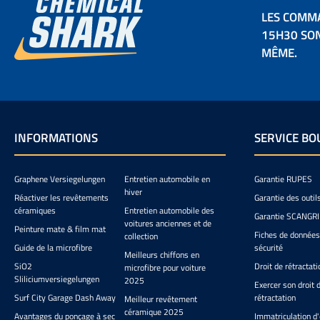
LES COMM
15H30 SON
MÊME.
INFORMATIONS
SERVICE BO
Graphene Versiegelungen
Entretien automobile en
Garantie RUPES
hiver
Réactiver les revêtements
Garantie des outil
céramiques
Entretien automobile des
Garantie SCANGR
voitures anciennes et de
Peinture mate & film mat
Fiches de données
collection
Guide de la microfibre
sécurité
Meilleurs chiffons en
SiO2
Droit de rétractati
microfibre pour voiture
Sliliciumversiegelungen
2025
Exercer son droit 
Surf City Garage Dash Away
rétractation
Meilleur revêtement
céramique 2025
Avantages du ponçage à sec
Immatriculation d'