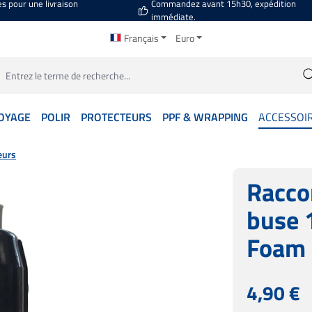
es pour une livraison
Commandez avant 15h30, expédition
immédiate.
Français
Euro
OYAGE
POLIR
PROTECTEURS
PPF & WRAPPING
ACCESSOI
eurs
Racco
buse 
Foam 
Prix régulier :
4,90 €