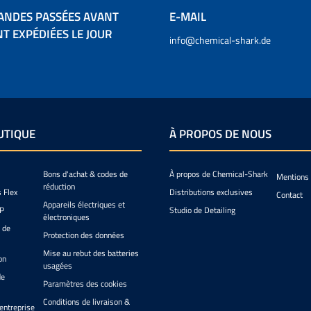
nous avons découvert les
Grippaz à l'étranger, qui non
ANDES PASSÉES AVANT
E-MAIL
seulement offrent une
T EXPÉDIÉES LE JOUR
esthétique intéressante,
info@chemical-shark.de
mais qui se distinguent
également dès le premier
contact avec la peau : ils
s'ajustent étroitement, sont
massivement extensibles,
peuvent être enfilés même
sur des mains légèrement
UTIQUE
À PROPOS DE NOUS
moites et ont un effet
rafraîchissant. Les Grippaz
sont compatibles avec les
écrans tactiles tout en étant
Bons d'achat & codes de
À propos de Chemical-Shark
Mentions 
antistatiques. Leur grande
réduction
s Flex
Distributions exclusives
Contact
stabilité permet de les porter
Appareils électriques et
IP
Studio de Detailing
plusieurs fois sans problème,
électroniques
ce qui les rend plus
 de
Protection des données
économiques que d'autres
options dans cette catégorie.
Mise au rebut des batteries
on
Les Grippaz se distinguent
usagées
particulièrement par leur
de
Paramètres des cookies
capacité à améliorer la
sensation tactile et la
Conditions de livraison &
entreprise