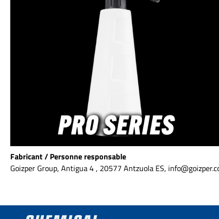
produits chimiques utilisés
ménagères.Les utili
en nettoyage professionnel.
finaux sont légalem
de retourner les ba
usagées.Le retour 
faire gratuitement 
points de collecte m
ou chez les détail
Fabricant / Personne responsable
Goizper Group, Antigua 4 , 20577 Antzuola ES, info@goizper.