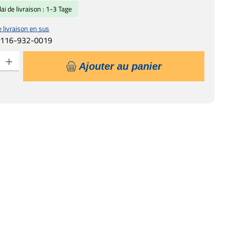
lai de livraison : 1-3 Tage
e livraison en sus
:
116-932-0019
uit : Entrez la quantité souhaitée ou utilisez les boutons pour augmenter ou d
Ajouter au panier