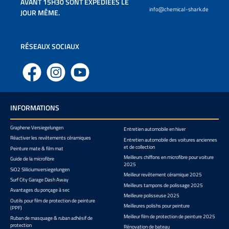
AVANT 15H30 SONT EXPÉDIÉES LE
info@chemical-shark.de
JOUR MÊME.
RÉSEAUX SOCIAUX
Facebook
Instagram
YouTube
INFORMATIONS
Graphene Versiegelungen
Entretien automobile en hiver
Réactiver les revêtements céramiques
Entretien automobile des voitures anciennes
et de collection
Peinture mate & film mat
Meilleurs chiffons en microfibre pour voiture
Guide de la microfibre
2025
SiO2 Sliliciumversiegelungen
Meilleur revêtement céramique 2025
Surf City Garage Dash Away
Meilleurs tampons de polissage 2025
Avantages du ponçage à sec
Meilleure polisseuse 2025
Outils pour film de protection de peinture
Meilleures polishs pour peinture
(PPF)
Meilleur film de protection de peinture 2025
Ruban de masquage & ruban adhésif de
protection
Rénovation de bateau