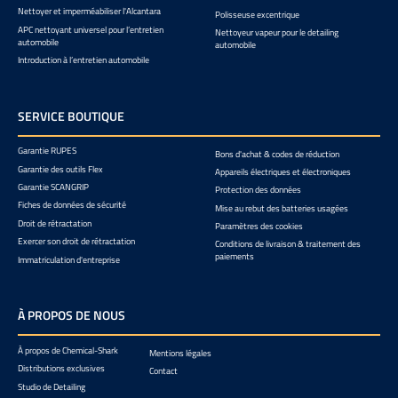
Nettoyer et imperméabiliser l'Alcantara
Polisseuse excentrique
APC nettoyant universel pour l’entretien
Nettoyeur vapeur pour le detailing
automobile
automobile
Introduction à l’entretien automobile
SERVICE BOUTIQUE
Garantie RUPES
Bons d'achat & codes de réduction
Garantie des outils Flex
Appareils électriques et électroniques
Garantie SCANGRIP
Protection des données
Fiches de données de sécurité
Mise au rebut des batteries usagées
Droit de rétractation
Paramètres des cookies
Exercer son droit de rétractation
Conditions de livraison & traitement des
paiements
Immatriculation d'entreprise
À PROPOS DE NOUS
À propos de Chemical-Shark
Mentions légales
Distributions exclusives
Contact
Studio de Detailing