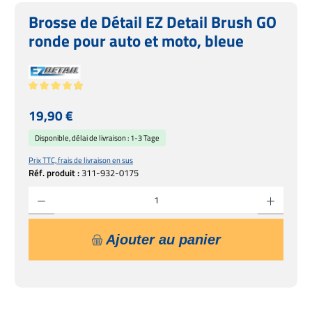
Brosse de Détail EZ Detail Brush GO
ronde pour auto et moto, bleue
Note moyenne de 4.92 sur 5 étoiles
Prix régulier :
19,90 €
Disponible, délai de livraison : 1-3 Tage
Prix TTC, frais de livraison en sus
Réf. produit :
311-932-0175
Quantité de produit : Entrez la quantité souhaitée ou utilisez les boutons pour augmente
Ajouter au panier