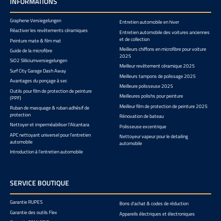
INFORMATIONS
Graphene Versiegelungen
Entretien automobile en hiver
Réactiver les revêtements céramiques
Entretien automobile des voitures anciennes
et de collection
Peinture mate & film mat
Meilleurs chiffons en microfibre pour voiture
Guide de la microfibre
2025
SiO2 Sliliciumversiegelungen
Meilleur revêtement céramique 2025
Surf City Garage Dash Away
Meilleurs tampons de polissage 2025
Avantages du ponçage à sec
Meilleure polisseuse 2025
Outils pour film de protection de peinture
Meilleures polishs pour peinture
(PPF)
Meilleur film de protection de peinture 2025
Ruban de masquage & ruban adhésif de
protection
Rénovation de bateau
Nettoyer et imperméabiliser l'Alcantara
Polisseuse excentrique
APC nettoyant universel pour l’entretien
Nettoyeur vapeur pour le detailing
automobile
automobile
Introduction à l’entretien automobile
SERVICE BOUTIQUE
Garantie RUPES
Bons d'achat & codes de réduction
Garantie des outils Flex
Appareils électriques et électroniques