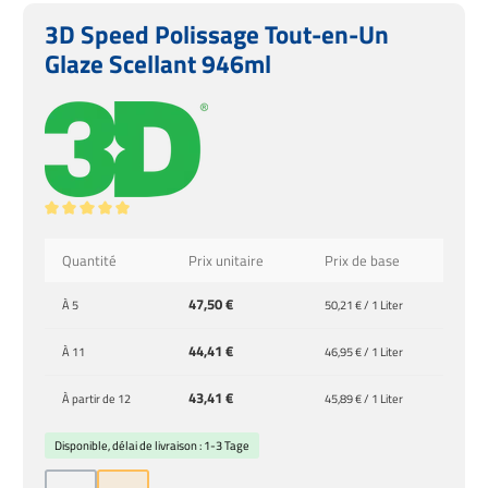
3D Speed Polissage Tout-en-Un
Glaze Scellant 946ml
Note moyenne de 5 sur 5 étoiles
Quantité
Prix unitaire
Prix de base
47,50 €
À
5
50,21 € / 1 Liter
44,41 €
À
11
46,95 € / 1 Liter
43,41 €
À partir de
12
45,89 € / 1 Liter
Disponible, délai de livraison : 1-3 Tage