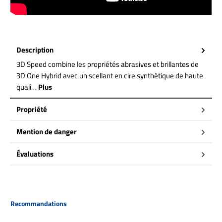
Description
3D Speed combine les propriétés abrasives et brillantes de
3D One Hybrid avec un scellant en cire synthétique de haute
quali…
Plus
Propriété
Mention de danger
Évaluations
Ignorer la galerie de produits
Recommandations