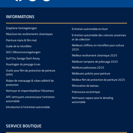
INFORMATIONS
Graphene Versiegelungen
Entretien automobile en hiver
Réactiver les revêtements céramiques
Entretien automobile des voitures anciennes
et de collection
Peinture mate & film mat
Meilleurs chiffons en microfibre pour voiture
Guide de la microfibre
2025
SiO2 Sliliciumversiegelungen
Meilleur revêtement céramique 2025
Surf City Garage Dash Away
Meilleurs tampons de polissage 2025
Avantages du ponçage à sec
Meilleure polisseuse 2025
Outils pour film de protection de peinture
Meilleures polishs pour peinture
(PPF)
Meilleur film de protection de peinture 2025
Ruban de masquage & ruban adhésif de
protection
Rénovation de bateau
Nettoyer et imperméabiliser l'Alcantara
Polisseuse excentrique
APC nettoyant universel pour l’entretien
Nettoyeur vapeur pour le detailing
automobile
automobile
Introduction à l’entretien automobile
SERVICE BOUTIQUE