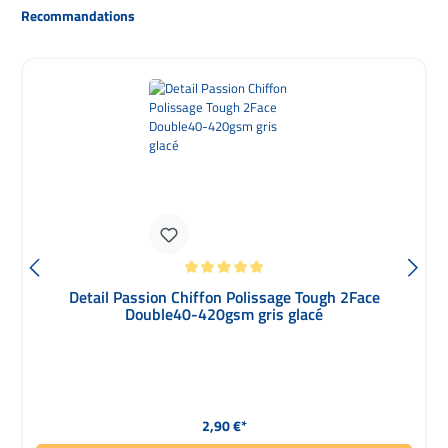
Ignorer la galerie de produits
Recommandations
Note moyenne de 5 sur 5 étoiles
Detail Passion Chiffon Polissage Tough 2Face
Double40-420gsm gris glacé
Prix régulier :
2,90 €*