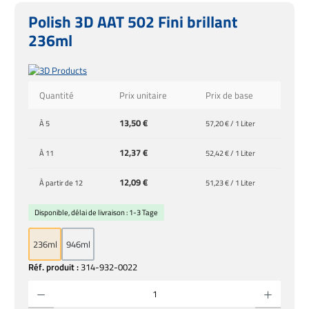
Polish 3D AAT 502 Fini brillant
236ml
Quantité
Prix unitaire
Prix de base
13,50 €
À
5
57,20 € / 1 Liter
12,37 €
À
11
52,42 € / 1 Liter
12,09 €
À partir de
12
51,23 € / 1 Liter
Disponible, délai de livraison : 1-3 Tage
236ml
946ml
Réf. produit :
314-932-0022
Quantité de produit : Entrez la quantité souhaitée ou utilisez les boutons pour augmente