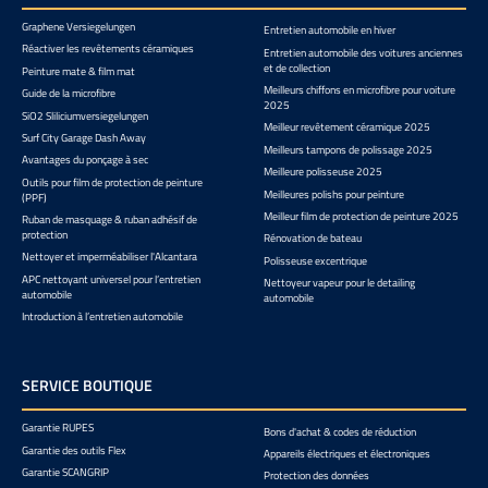
Graphene Versiegelungen
Entretien automobile en hiver
Réactiver les revêtements céramiques
Entretien automobile des voitures anciennes
et de collection
Peinture mate & film mat
Meilleurs chiffons en microfibre pour voiture
Guide de la microfibre
2025
SiO2 Sliliciumversiegelungen
Meilleur revêtement céramique 2025
Surf City Garage Dash Away
Meilleurs tampons de polissage 2025
Avantages du ponçage à sec
Meilleure polisseuse 2025
Outils pour film de protection de peinture
Meilleures polishs pour peinture
(PPF)
Meilleur film de protection de peinture 2025
Ruban de masquage & ruban adhésif de
protection
Rénovation de bateau
Nettoyer et imperméabiliser l'Alcantara
Polisseuse excentrique
APC nettoyant universel pour l’entretien
Nettoyeur vapeur pour le detailing
automobile
automobile
Introduction à l’entretien automobile
SERVICE BOUTIQUE
Garantie RUPES
Bons d'achat & codes de réduction
Garantie des outils Flex
Appareils électriques et électroniques
Garantie SCANGRIP
Protection des données