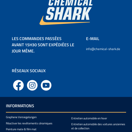
LES COMMANDES PASSÉES
E-MAIL
AVANT 15H30 SONT EXPÉDIÉES LE
info@chemical-shark.de
JOUR MÊME.
RÉSEAUX SOCIAUX
Facebook
Instagram
YouTube
INFORMATIONS
Graphene Versiegelungen
Entretien automobile en hiver
Réactiver les revêtements céramiques
Entretien automobile des voitures anciennes
et de collection
Peinture mate & film mat