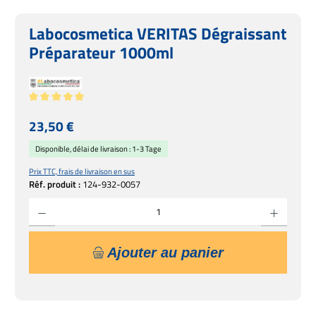
Labocosmetica VERITAS Dégraissant
Préparateur 1000ml
Note moyenne de 5 sur 5 étoiles
Prix régulier :
23,50 €
Disponible, délai de livraison : 1-3 Tage
Prix TTC, frais de livraison en sus
Réf. produit :
124-932-0057
Quantité de produit : Entrez la quantité souhaitée ou utilisez les boutons pour augmente
Ajouter au panier