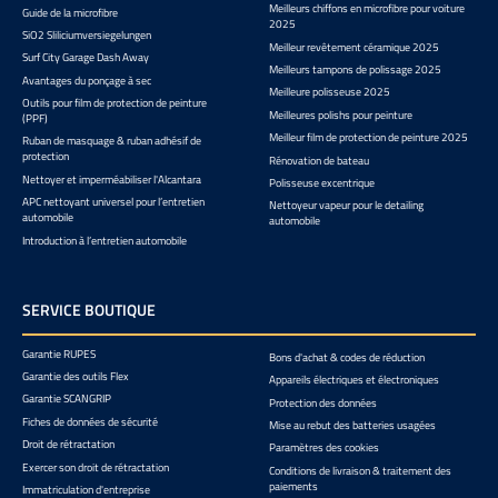
Meilleurs chiffons en microfibre pour voiture
Guide de la microfibre
2025
SiO2 Sliliciumversiegelungen
Meilleur revêtement céramique 2025
Surf City Garage Dash Away
Meilleurs tampons de polissage 2025
Avantages du ponçage à sec
Meilleure polisseuse 2025
Outils pour film de protection de peinture
Meilleures polishs pour peinture
(PPF)
Meilleur film de protection de peinture 2025
Ruban de masquage & ruban adhésif de
protection
Rénovation de bateau
Nettoyer et imperméabiliser l'Alcantara
Polisseuse excentrique
APC nettoyant universel pour l’entretien
Nettoyeur vapeur pour le detailing
automobile
automobile
Introduction à l’entretien automobile
SERVICE BOUTIQUE
Garantie RUPES
Bons d'achat & codes de réduction
Garantie des outils Flex
Appareils électriques et électroniques
Garantie SCANGRIP
Protection des données
Fiches de données de sécurité
Mise au rebut des batteries usagées
Droit de rétractation
Paramètres des cookies
Exercer son droit de rétractation
Conditions de livraison & traitement des
paiements
Immatriculation d'entreprise