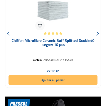
Note moyenne de 5 sur 5 étoiles
Chiffon Microfibre Ceramic Buff Splitted Double40
icegrey 10 pcs
Contenu :
10 Stück
(2,29 €* / 1 Stück)
Prix régulier :
22,90 €*
Ajouter au panier