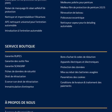
Meilleures polishs pour peinture
(PPF)
Meilleur film de protection de peinture 2025
Ruban de masquage & ruban adhésif de
protection
Rénovation de bateau
Nettoyer et imperméabiliser l'Alcantara
Polisseuse excentrique
APC nettoyant universel pour l’entretien
Nettoyeur vapeur pour le detailing
automobile
automobile
Introduction à l’entretien automobile
SERVICE BOUTIQUE
Garantie RUPES
Bons d'achat & codes de réduction
Garantie des outils Flex
Appareils électriques et électroniques
Garantie SCANGRIP
Protection des données
Fiches de données de sécurité
Mise au rebut des batteries usagées
Droit de rétractation
Paramètres des cookies
Exercer son droit de rétractation
Conditions de livraison & traitement des
paiements
Immatriculation d'entreprise
À PROPOS DE NOUS