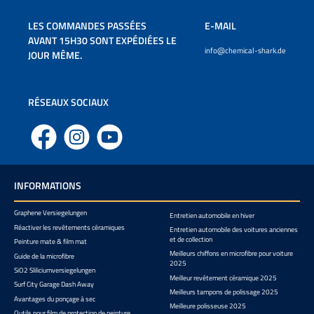
LES COMMANDES PASSÉES
E-MAIL
AVANT 15H30 SONT EXPÉDIÉES LE
info@chemical-shark.de
JOUR MÊME.
RÉSEAUX SOCIAUX
Facebook
Instagram
YouTube
INFORMATIONS
Graphene Versiegelungen
Entretien automobile en hiver
Réactiver les revêtements céramiques
Entretien automobile des voitures anciennes
et de collection
Peinture mate & film mat
Meilleurs chiffons en microfibre pour voiture
Guide de la microfibre
2025
SiO2 Sliliciumversiegelungen
Meilleur revêtement céramique 2025
Surf City Garage Dash Away
Meilleurs tampons de polissage 2025
Avantages du ponçage à sec
Meilleure polisseuse 2025
Outils pour film de protection de peinture