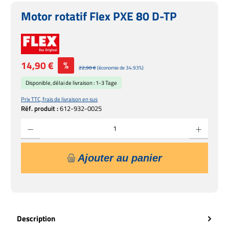
Motor rotatif Flex PXE 80 D-TP
Prix de vente :
14,90 €
%
Prix régulier :
22,90 €
(économie de 34.93%)
Disponible, délai de livraison : 1-3 Tage
Prix TTC, frais de livraison en sus
Réf. produit :
612-932-0025
Quantité de produit : Entrez la quantité souhaitée ou utilisez les boutons pour augmente
Ajouter au panier
Description