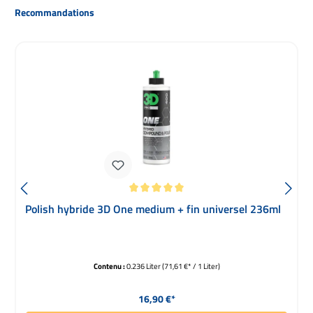
Ignorer la galerie de produits
Recommandations
Note moyenne de 5 sur 5 étoiles
Polish hybride 3D One medium + fin universel 236ml
Contenu :
0.236 Liter
(71,61 €* / 1 Liter)
Prix régulier :
16,90 €*