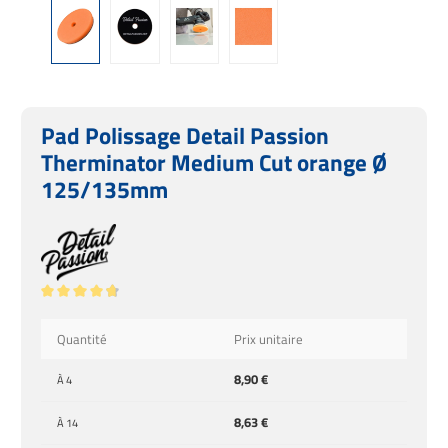
Pad Polissage Detail Passion
Therminator Medium Cut orange Ø
125/135mm
Note moyenne de 4.86 sur 5 étoiles
Quantité
Prix unitaire
8,90 €
À
4
8,63 €
À
14