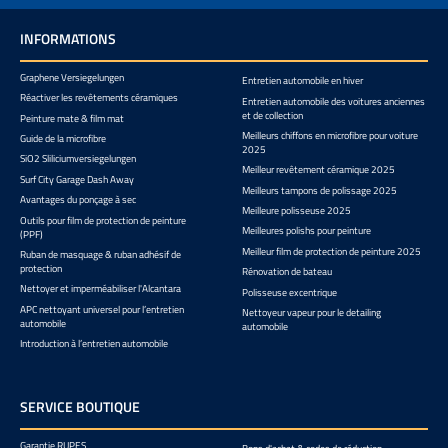
INFORMATIONS
Graphene Versiegelungen
Entretien automobile en hiver
Réactiver les revêtements céramiques
Entretien automobile des voitures anciennes
et de collection
Peinture mate & film mat
Meilleurs chiffons en microfibre pour voiture
Guide de la microfibre
2025
SiO2 Sliliciumversiegelungen
Meilleur revêtement céramique 2025
Surf City Garage Dash Away
Meilleurs tampons de polissage 2025
Avantages du ponçage à sec
Meilleure polisseuse 2025
Outils pour film de protection de peinture
Meilleures polishs pour peinture
(PPF)
Meilleur film de protection de peinture 2025
Ruban de masquage & ruban adhésif de
protection
Rénovation de bateau
Nettoyer et imperméabiliser l'Alcantara
Polisseuse excentrique
APC nettoyant universel pour l’entretien
Nettoyeur vapeur pour le detailing
automobile
automobile
Introduction à l’entretien automobile
SERVICE BOUTIQUE
Garantie RUPES