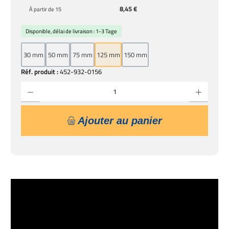
8,45 €
À partir de
15
Disponible, délai de livraison : 1-3 Tage
30 mm
50 mm
75 mm
125 mm
150 mm
Réf. produit :
452-932-0156
Quantité de produit : Entrez la quantité souhaitée ou utilisez les boutons pour augmente
Ajouter au panier