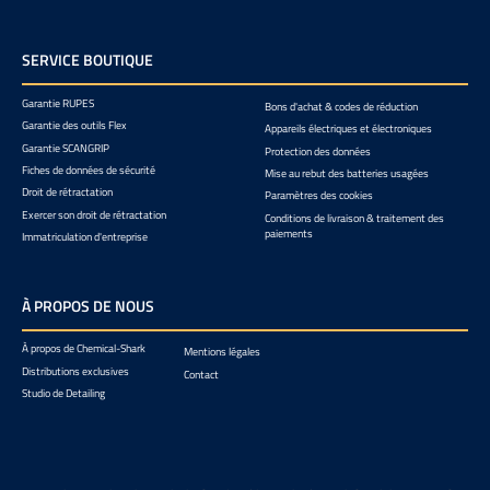
SERVICE BOUTIQUE
Garantie RUPES
Bons d'achat & codes de réduction
Garantie des outils Flex
Appareils électriques et électroniques
Garantie SCANGRIP
Protection des données
Fiches de données de sécurité
Mise au rebut des batteries usagées
Droit de rétractation
Paramètres des cookies
Exercer son droit de rétractation
Conditions de livraison & traitement des
paiements
Immatriculation d'entreprise
À PROPOS DE NOUS
À propos de Chemical-Shark
Mentions légales
Distributions exclusives
Contact
Studio de Detailing