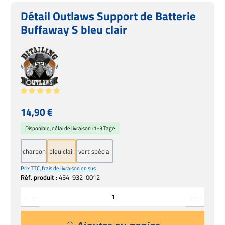
Détail Outlaws Support de Batterie
Buffaway S bleu clair
Note moyenne de 5 sur 5 étoiles
Prix régulier :
14,90 €
Disponible, délai de livraison : 1-3 Tage
charbon
bleu clair
vert spécial
Prix TTC, frais de livraison en sus
Réf. produit :
454-932-0012
Quantité de produit : Entrez la quantité souhaitée ou utilisez les boutons pour augmente