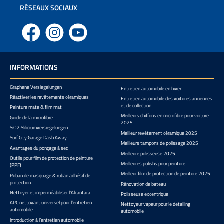
RÉSEAUX SOCIAUX
Facebook
Instagram
YouTube
INFORMATIONS
Graphene Versiegelungen
Entretien automobile en hiver
Réactiver les revêtements céramiques
Entretien automobile des voitures anciennes
et de collection
Peinture mate & film mat
Meilleurs chiffons en microfibre pour voiture
Guide de la microfibre
2025
SiO2 Sliliciumversiegelungen
Meilleur revêtement céramique 2025
Surf City Garage Dash Away
Meilleurs tampons de polissage 2025
Avantages du ponçage à sec
Meilleure polisseuse 2025
Outils pour film de protection de peinture
Meilleures polishs pour peinture
(PPF)
Meilleur film de protection de peinture 2025
Ruban de masquage & ruban adhésif de
protection
Rénovation de bateau
Nettoyer et imperméabiliser l'Alcantara
Polisseuse excentrique
APC nettoyant universel pour l’entretien
Nettoyeur vapeur pour le detailing
automobile
automobile
Introduction à l’entretien automobile