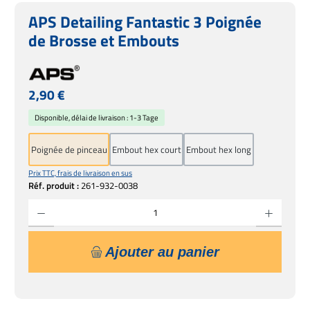
APS Detailing Fantastic 3 Poignée
de Brosse et Embouts
Prix régulier :
2,90 €
Disponible, délai de livraison : 1-3 Tage
Poignée de pinceau
Embout hex court
Embout hex long
Prix TTC, frais de livraison en sus
Réf. produit :
261-932-0038
Quantité de produit : Entrez la quantité souhaitée ou utilisez les boutons pour augmente
Ajouter au panier