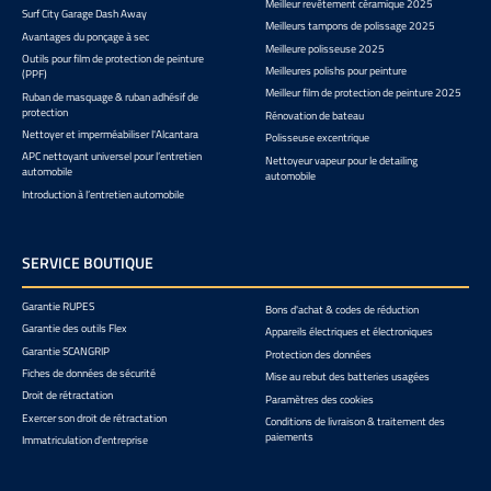
Meilleur revêtement céramique 2025
Surf City Garage Dash Away
Meilleurs tampons de polissage 2025
Avantages du ponçage à sec
Meilleure polisseuse 2025
Outils pour film de protection de peinture
Meilleures polishs pour peinture
(PPF)
Meilleur film de protection de peinture 2025
Ruban de masquage & ruban adhésif de
protection
Rénovation de bateau
Nettoyer et imperméabiliser l'Alcantara
Polisseuse excentrique
APC nettoyant universel pour l’entretien
Nettoyeur vapeur pour le detailing
automobile
automobile
Introduction à l’entretien automobile
SERVICE BOUTIQUE
Garantie RUPES
Bons d'achat & codes de réduction
Garantie des outils Flex
Appareils électriques et électroniques
Garantie SCANGRIP
Protection des données
Fiches de données de sécurité
Mise au rebut des batteries usagées
Droit de rétractation
Paramètres des cookies
Exercer son droit de rétractation
Conditions de livraison & traitement des
paiements
Immatriculation d'entreprise