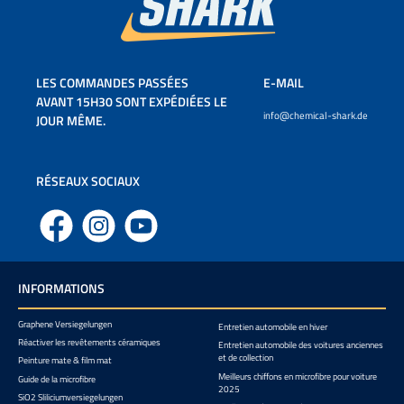
LES COMMANDES PASSÉES
E-MAIL
AVANT 15H30 SONT EXPÉDIÉES LE
info@chemical-shark.de
JOUR MÊME.
RÉSEAUX SOCIAUX
Facebook
Instagram
YouTube
INFORMATIONS
Graphene Versiegelungen
Entretien automobile en hiver
Réactiver les revêtements céramiques
Entretien automobile des voitures anciennes
et de collection
Peinture mate & film mat
Meilleurs chiffons en microfibre pour voiture
Guide de la microfibre
2025
SiO2 Sliliciumversiegelungen