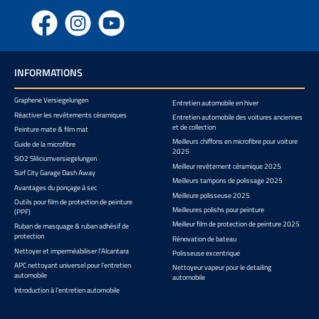
Facebook
Instagram
YouTube
INFORMATIONS
Graphene Versiegelungen
Entretien automobile en hiver
Réactiver les revêtements céramiques
Entretien automobile des voitures anciennes
et de collection
Peinture mate & film mat
Meilleurs chiffons en microfibre pour voiture
Guide de la microfibre
2025
SiO2 Sliliciumversiegelungen
Meilleur revêtement céramique 2025
Surf City Garage Dash Away
Meilleurs tampons de polissage 2025
Avantages du ponçage à sec
Meilleure polisseuse 2025
Outils pour film de protection de peinture
Meilleures polishs pour peinture
(PPF)
Meilleur film de protection de peinture 2025
Ruban de masquage & ruban adhésif de
protection
Rénovation de bateau
Nettoyer et imperméabiliser l'Alcantara
Polisseuse excentrique
APC nettoyant universel pour l’entretien
Nettoyeur vapeur pour le detailing
automobile
automobile
Introduction à l’entretien automobile