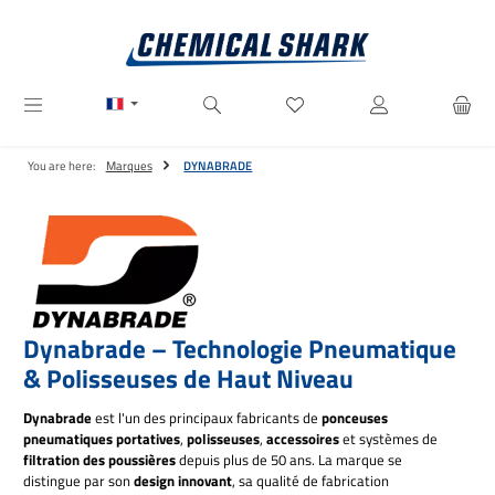
Passer au contenu principal
Vous avez 0 articles dans votre
You are here:
Marques
DYNABRADE
Dynabrade – Technologie Pneumatique
& Polisseuses de Haut Niveau
Dynabrade
est l'un des principaux fabricants de
ponceuses
pneumatiques portatives
,
polisseuses
,
accessoires
et systèmes de
filtration des poussières
depuis plus de 50 ans. La marque se
distingue par son
design innovant
, sa qualité de fabrication