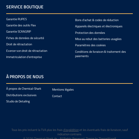
SERVICE BOUTIQUE
Garantie RUPES
Bons d'achat & codes de réduction
Garantie des outils Flex
Appareils électriques et électroniques
Garantie SCANGRIP
Protection des données
Fiches de données de sécurité
Mise au rebut des batteries usagées
Droit de rétractation
Paramètres des cookies
Exercer son droit de rétractation
Conditions de livraison & traitement des
paiements
Immatriculation d'entreprise
À PROPOS DE NOUS
À propos de Chemical-Shark
Mentions légales
Distributions exclusives
Contact
Studio de Detailing
Tous les prix incluent la TVA plus les frais
d'expédition
et les éventuels frais de livraison, sauf
indication contraire.
© 2026 Chemical-Shark.de - All Rights Reserved. Theme by
ThemeWare®