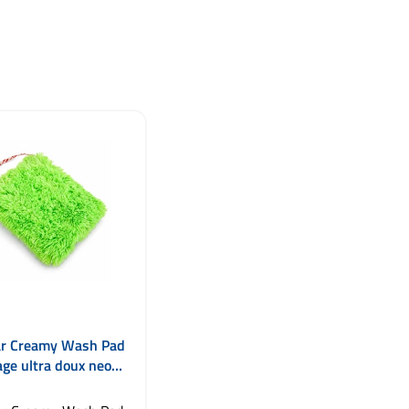
ar Creamy Wash Pad
age ultra doux neon
green