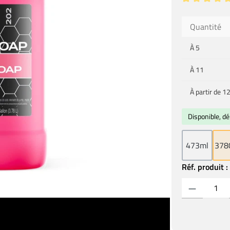
Note moyenne 
Quantité
À
5
À
11
À partir de
1
Disponible, dé
473ml
378
Réf. produit 
Quantité de prod