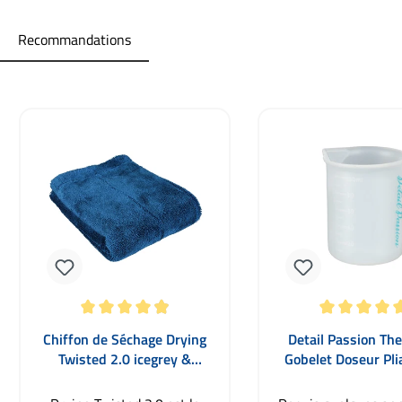
Recommandations
Ignorer la galerie de produits
Note moyenne de 4.9 sur 5 étoiles
Note moyenne de 5 su
Chiffon de Séchage Drying
Detail Passion The
Twisted 2.0 icegrey &
Gobelet Doseur Pli
seablue
Silicone 100