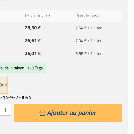
de 5 sur 5 étoiles
Prix unitaire
Prix de base
28,50 €
7,54 € / 1 Liter
26,61 €
7,04 € / 1 Liter
26,01 €
2
6,88 € / 1 Liter
lai de livraison : 1-3 Tage
0ml
:
314-932-0044
uit : Entrez la quantité souhaitée ou utilisez les boutons pour augmenter ou d
Ajouter au panier