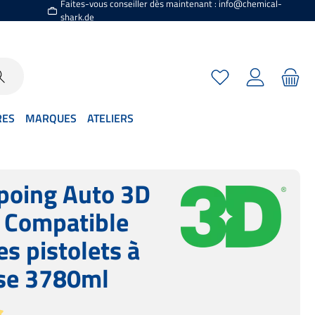
Faites-vous conseiller dès maintenant : info@chemical-
shark.de
Vous avez 0 articles
RES
MARQUES
ATELIERS
oing Auto 3D
- Compatible
es pistolets à
se 3780ml