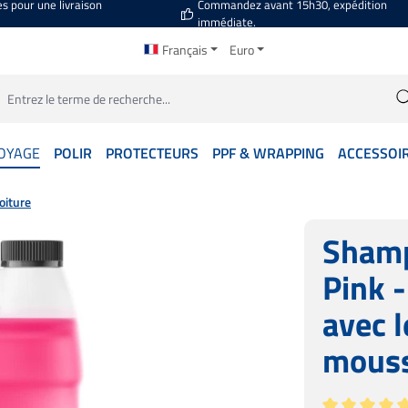
es pour une livraison
Commandez avant 15h30, expédition
immédiate.
Français
Euro
OYAGE
POLIR
PROTECTEURS
PPF & WRAPPING
ACCESSOI
oiture
Shamp
Pink 
avec l
mous