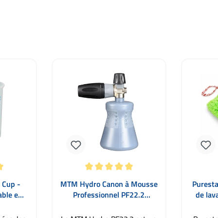
r 5 étoiles
Note moyenne de 5 sur 5 étoiles
 Cup -
MTM Hydro Canon à Mousse
Purest
able en
Professionnel PF22.2
de lav
ml
1000ml