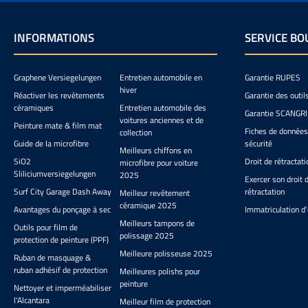
en peluche, permettant à la
considérablement les
fois séchage et polissage des
de déversements, 
produits de soin. Drying
atout par rappor
INFORMATIONS
SERVICE BO
Twisted 2.0 est un chiffon de
anciens outils. Gobelet
séchage pur, idéal pour les
doseur léger et fl
voitures protégées par une
gradué de 10 à 100
céramique, un traitement
pour doser shampo
Graphene Versiegelungen
Entretien automobile en
Garantie RUPES
par spray ou de la cire.
snowfoams, APC et 
hiver
Réactiver les revêtements
Garantie des outil
Malgré sa composition
microfibres Durab
céramiques
Entretien automobile des
Garantie SCANGR
uniquement en fibres
incassable Surf
voitures anciennes et de
Peinture mate & film mat
torsadées, il reste très doux.
antiadhésive empêc
Fiches de données
collection
Microfibre ultra absorbante
liquides de coller 
Guide de la microfibre
sécurité
Meilleurs chiffons en
pour le séchage de votre
place dans la tr
SiO2
Droit de rétractati
microfibre pour voiture
véhicule Tissé sans bordures
detailing Parfait pour
Sliliciumversiegelungen
2025
pour une absorption
le shampooing dans
Exercer son droit 
maximale sur les contours
de lavage Se l
Surf City Garage Dash Away
rétractation
Meilleur revêtement
Essorage possible et lavable
intégralement en le
céramique 2025
Avantages du ponçage à sec
Immatriculation d'
en machine Matériau : 70%
plusieurs foi
Meilleurs tampons de
polyester, 30% polyamide
Outils pour film de
polissage 2025
protection de peinture (PPF)
Meilleure polisseuse 2025
Ruban de masquage &
ruban adhésif de protection
Meilleures polishs pour
peinture
Nettoyer et imperméabiliser
l'Alcantara
Meilleur film de protection